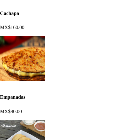
Cachapa
MX$160.00
Empanadas
MX$90.00