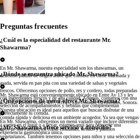
Pregun
t
a
s
frecuen
t
e
s
¿Cuál es la especialidad del restaurante Mr.
Shawarma?
En Mr. Shawarma, nuestra especialidad son los shawarmas, un
¿Dónde se encuentra ubicado Mr. Shawarma?
delicioso platillo de origen árabe que consiste en carne marinada y
asada, servida en pan pita con una variedad de salsas y vegetales
frescos. Ofrecemos opciones de pollo, res y cordero, todas preparadas
Mr. Shawarma está convenientemente ubicado en Entre Av 13 y ley
con ingredientes frescos y de alta calidad. Además, contamos con una
¿Qué opciones de menú ofrece Mr. Shawarma?
57, Calle Benito Juárez 437, 83145, Las Colinas, Hermosillo, Sonora.
selección de acompañamientos y bebidas que complementan
Nuestra ubicación es ideal para aquellos que buscan disfrutar de una
perfectamente tu comida.
comida rápida y deliciosa en un ambiente acogedor. Ya sea que vengas
En Mr. Shawarma, ofrecemos un menú variado que incluye diferentes
a comer en el lugar o a llevar, estamos aquí para ofrecerte una
¿Mr. Shawarma ofrece servicio a domicilio?
tipos de shawarmas, así como ensaladas, kebabs y platillos
experiencia gastronómica única.
vegetarianos. También tenemos opciones para niños y una selección de