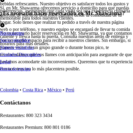
bebidas refrescantes. Nuestro objetivo es satisfacer todos los gustos y
Sí, en Mr. Shawarma ofrecemos servicio a domicilio para que puedas
preferencias, asegurando que cada visita sea una experiencia culinaria
¿Es necesario hacer reservación en Mr. Shawarma?
disfrutar de nuestros deliciosos platillos desde la comodidad de tu
memorable para todos nuestros clientes.
hogar. Solo tienes que realizar tu pedido a través de nuestra página
web o por teléfono, y nuestro equipo se encargará de llevar tu comida
No es necesario hacer reservación en Mr. Shawarma, ya que contamos
Restaurantes
caliente y fresca hasta tu puerta. Consulta nuestras áreas de entrega y
con un amplio espacio para recibir a nuestros clientes. Sin embargo, si
Socio repartidor
horarios para más detalles.
planeas visitar en un grupo grande o durante horas pico, te
Soporte repartidor
recomendamos que nos llames con anticipación para asegurarte de que
Ciudades Disponibles
podamos acomodarte sin inconvenientes. Queremos que tu experiencia
Legal
con nosotros sea lo más placentera posible.
Renta de equipo
Colombia
•
Costa Rica
•
México
•
Perú
Contáctanos
Re
s
t
auran
t
e
s
:
800 323 3434
Re
s
t
auran
t
e
s
Premium
:
800 801 0186