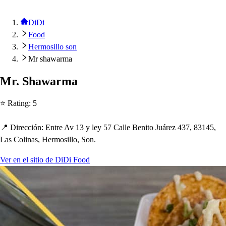
DiDi
Food
Hermosillo son
Mr shawarma
Mr. S
h
awarma
⭐ Ra
t
ing
:
5
📍 Dirección
:
En
t
re Av 13 y ley 57 Calle Beni
t
o Juárez 437, 83145,
La
s
Colina
s
, Hermo
s
illo, Son.
Ver en el sitio de DiDi Food