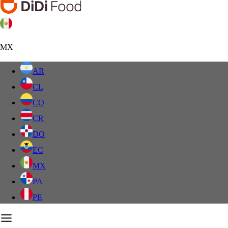
MX
AR
CL
CO
CR
DO
EC
MX
PA
PE