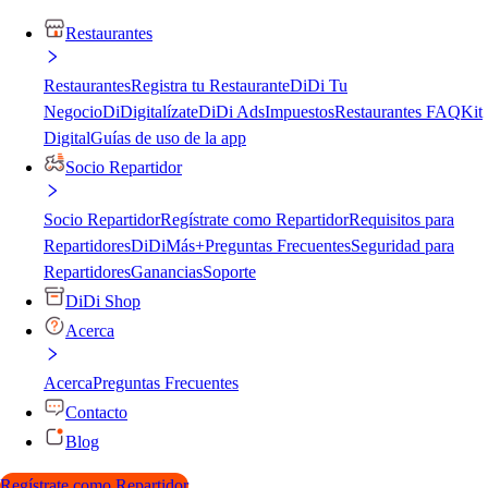
Restaurantes
Restaurantes
Registra tu Restaurante
DiDi Tu
Negocio
DiDigitalízate
DiDi Ads
Impuestos
Restaurantes FAQ
Kit
Digital
Guías de uso de la app
Socio Repartidor
Socio Repartidor
Regístrate como Repartidor
Requisitos para
Repartidores
DiDiMás+
Preguntas Frecuentes
Seguridad para
Repartidores
Ganancias
Soporte
DiDi Shop
Acerca
Acerca
Preguntas Frecuentes
Contacto
Blog
Regístrate como Repartidor