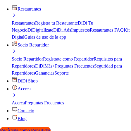
Restaurantes
Restaurantes
Registra tu Restaurante
DiDi Tu
Negocio
DiDigitalízate
DiDi Ads
Impuestos
Restaurantes FAQ
Kit
Digital
Guías de uso de la app
Socio Repartidor
Socio Repartidor
Regístrate como Repartidor
Requisitos para
Repartidores
DiDiMás+
Preguntas Frecuentes
Seguridad para
Repartidores
Ganancias
Soporte
DiDi Shop
Acerca
Acerca
Preguntas Frecuentes
Contacto
Blog
Regístrate como Repartidor