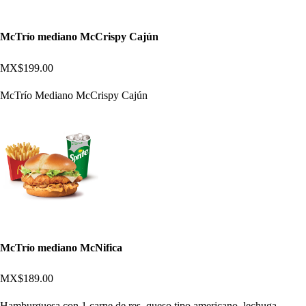
McTrío mediano McCrispy Cajún
MX$199.00
McTrío Mediano McCrispy Cajún
McTrío mediano McNifica
MX$189.00
Hamburguesa con 1 carne de res, queso tipo americano, lechuga,