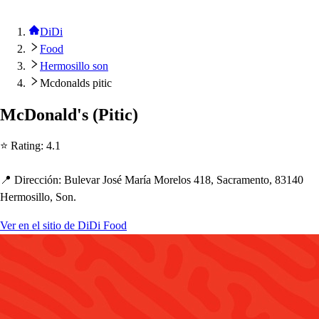
DiDi
Food
Hermosillo son
Mcdonalds pitic
McDonald'
s
(
Pi
t
ic
)
⭐ Ra
t
ing
:
4.1
📍 Dirección
:
Bulevar Jo
s
é María Morelo
s
418, Sacramen
t
o, 83140
Hermo
s
illo, Son.
Ver en el sitio de DiDi Food