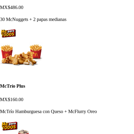
MX$486.00
30 McNuggets + 2 papas medianas
McTrío Plus
MX$160.00
McTrío Hamburguesa con Queso + McFlurry Oreo