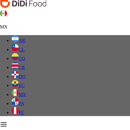
MX
AR
CL
CO
CR
DO
EC
MX
PA
PE