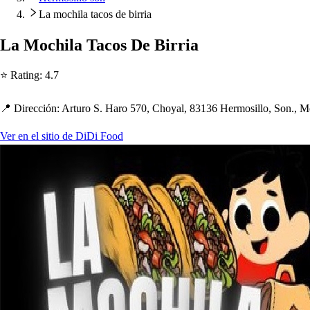
La mochila tacos de birria
La Moc
h
ila Taco
s
De Birria
⭐ Ra
t
ing
:
4.7
📍 Dirección
:
Ar
t
uro S. Haro 570, C
h
oyal, 83136 Hermo
s
illo, Son., 
Ver en el sitio de DiDi Food