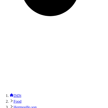
DiDi
Food
Hermosillo son