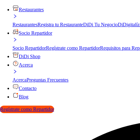
Restaurantes
Restaurantes
Registra tu Restaurante
DiDi Tu Negocio
DiDigitalíz
Socio Repartidor
Socio Repartidor
Regístrate como Repartidor
Requisitos para Rep
DiDi Shop
Acerca
Acerca
Preguntas Frecuentes
Contacto
Blog
Regístrate como Repartidor