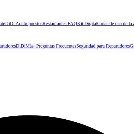
ate
DiDi Ads
Impuestos
Restaurantes FAQ
Kit Digital
Guías de uso de la
artidores
DiDiMás+
Preguntas Frecuentes
Seguridad para Repartidores
G