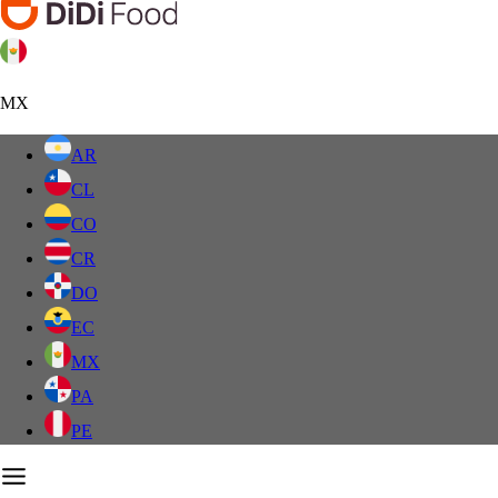
MX
AR
CL
CO
CR
DO
EC
MX
PA
PE