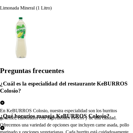
Limonada Mineral (1 Litro)
Pregun
t
a
s
frecuen
t
e
s
¿Cuál es la especialidad del restaurante KeBURROS
Colosio?
En KeBURROS Colosio, nuestra especialidad son los burritos
¿Qué horarios maneja KeBURROS Colosio?
gourmet, elaborados con ingredientes frescos y de alta calidad.
Ofrecemos una variedad de opciones que incluyen carne asada, pollo
marinado y opciones vegetarianas. Cada burrito está cuidadosamente