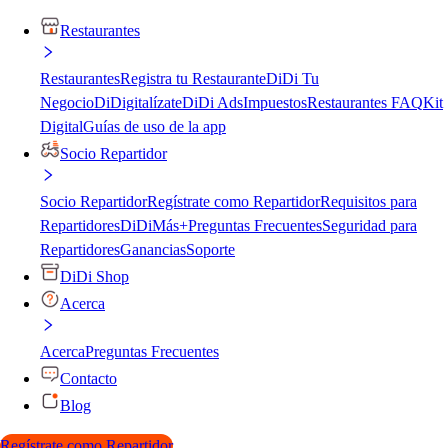
Restaurantes
Restaurantes
Registra tu Restaurante
DiDi Tu
Negocio
DiDigitalízate
DiDi Ads
Impuestos
Restaurantes FAQ
Kit
Digital
Guías de uso de la app
Socio Repartidor
Socio Repartidor
Regístrate como Repartidor
Requisitos para
Repartidores
DiDiMás+
Preguntas Frecuentes
Seguridad para
Repartidores
Ganancias
Soporte
DiDi Shop
Acerca
Acerca
Preguntas Frecuentes
Contacto
Blog
Regístrate como Repartidor