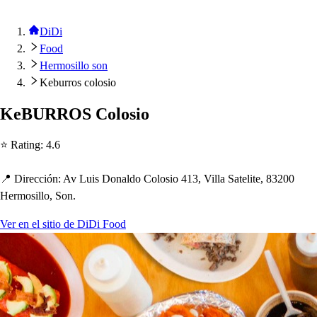
DiDi
Food
Hermosillo son
Keburros colosio
KeBURROS Colo
s
io
⭐ Ra
t
ing
:
4.6
📍 Dirección
:
Av Lui
s
Donaldo Colo
s
io 413, Villa Sa
t
eli
t
e, 83200
Hermo
s
illo, Son.
Ver en el sitio de DiDi Food