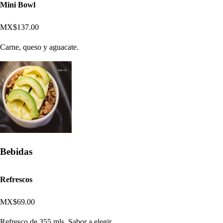
Mini Bowl
MX$137.00
Carne, queso y aguacate.
Bebidas
Refrescos
MX$69.00
Refresco de 355 mls. Sabor a elegir