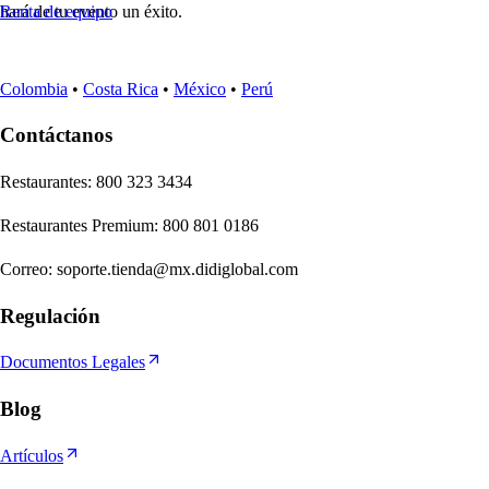
hará de tu evento un éxito.
Renta de equipo
Colombia
•
Costa Rica
•
México
•
Perú
Contáctanos
Re
s
t
auran
t
e
s
:
800 323 3434
Re
s
t
auran
t
e
s
Premium
:
800 801 0186
Correo
:
soporte.tienda@mx.didiglobal.com
Regulación
Documentos Legales
Blog
Artículos