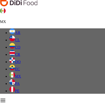
MX
AR
CL
CO
CR
DO
EC
MX
PA
PE