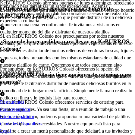
KeBURROS Colosio abre sus puertas de lunes a domingo, ofreciendo
preparado para garantizar un sabor excepcional. Además,
¿Ofrecen opciones vegetarianas en el menú de
un servicio continuo para satisfacer a nuestros clientes. Nuestro horario
complementamos nuestros platillos con salsas caseras que realzan la
KeBURROS Colosio?
es de 11:00 a.m. a 10:00 p.m., lo que permite disfrutar de un delicioso
experiencia culinaria.
almuerzo o una cena reconfortante. Te invitamos a visitarnos en
cualquier momento del día y disfrutar de nuestros platillos.
Sí, en KeBURROS Colosio nos preocupamos por todos nuestros
¿Se puede hacer pedidos para llevar en KeBURROS
clientes, por lo que ofrecemos varias opciones vegetarianas en nuestro
Colosio?
menú. Puedes disfrutar de burritos rellenos de verduras frescas, frijoles
y quesos, todos preparados con los mismos estándares de calidad que
nuestros platillos de carne. Queremos que todos encuentren algo
Por supuesto, en KeBURROS Colosio ofrecemos la opción de
delicioso para disfrutar.
¿KeBURROS Colosio tiene opciones de catering para
pedidos para llevar. Sabemos que a veces la vida puede ser ajetreada,
eventos?
por lo que te facilitamos disfrutar de nuestros deliciosos burritos en la
comodidad de tu hogar o en la oficina. Simplemente llama o realiza tu
pedido en línea y lo tendrás listo para recoger.
Sí, en KeBURROS Colosio ofrecemos servicios de catering para
Restaurantes
eventos especiales. Ya sea una fiesta, una reunión de trabajo o una
Socio repartidor
celebración familiar, podemos proporcionar una variedad de platillos
Soporte repartidor
que se adaptan a tus necesidades. Nuestro equipo está listo para
Ciudades Disponibles
ayudarte a crear un menú personalizado que deleitará a tus invitados y
Legal