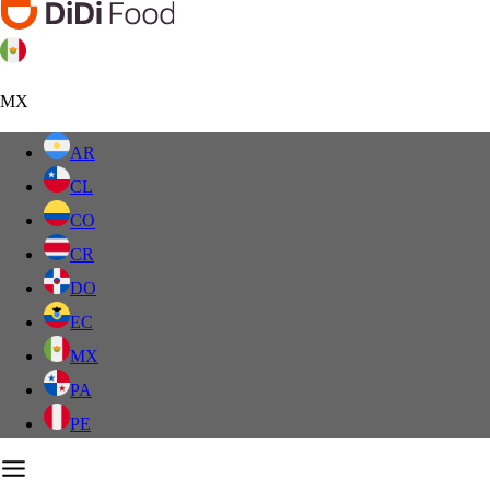
MX
AR
CL
CO
CR
DO
EC
MX
PA
PE