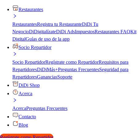
Restaurantes
Restaurantes
Registra tu Restaurante
DiDi Tu
Negocio
DiDigitalízate
DiDi Ads
Impuestos
Restaurantes FAQ
Kit
Digital
Guías de uso de la app
Socio Repartidor
Socio Repartidor
Regístrate como Repartidor
Requisitos para
Repartidores
DiDiMás+
Preguntas Frecuentes
Seguridad para
Repartidores
Ganancias
Soporte
DiDi Shop
Acerca
Acerca
Preguntas Frecuentes
Contacto
Blog
Regístrate como Repartidor