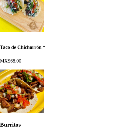
Taco de Chicharrón *
MX$68.00
Burritos