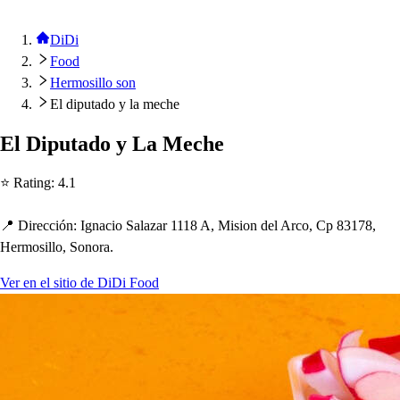
DiDi
Food
Hermosillo son
El diputado y la meche
El Di
p
u
t
ado y La Mec
h
e
⭐ Ra
t
ing
:
4.1
📍 Dirección
:
Ignacio Salazar 1118 A, Mi
s
ion del Arco, C
p
83178,
Hermo
s
illo, Sonora.
Ver en el sitio de DiDi Food