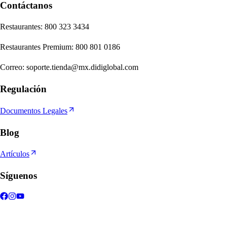
Contáctanos
Re
s
t
auran
t
e
s
:
800 323 3434
Re
s
t
auran
t
e
s
Premium
:
800 801 0186
Correo
:
soporte.tienda@mx.didiglobal.com
Regulación
Documentos Legales
Blog
Artículos
Síguenos