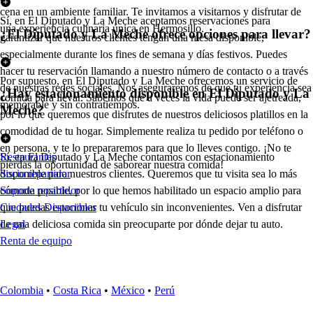
cena en un ambiente familiar. Te invitamos a visitarnos y disfrutar de
Sí, en El Diputado y La Meche aceptamos reservaciones para
una experiencia culinaria única en Hermosillo.
¿El Diputado y La Meche ofrece opciones para llevar?
garantizar que nuestros clientes tengan una mesa disponible,
especialmente durante los fines de semana y días festivos. Puedes
hacer tu reservación llamando a nuestro número de contacto o a través
Por supuesto, en El Diputado y La Meche ofrecemos un servicio de
de nuestras redes sociales. Nos aseguraremos de que tu experiencia sea
¿Hay estacionamiento disponible en El Diputado y La
comida para llevar. Sabemos que a veces la vida puede ser ajetreada,
memorable y sin contratiempos.
Meche?
por lo que queremos que disfrutes de nuestros deliciosos platillos en la
comodidad de tu hogar. Simplemente realiza tu pedido por teléfono o
en persona, y te lo prepararemos para que lo lleves contigo. ¡No te
Sí, en El Diputado y La Meche contamos con estacionamiento
Restaurantes
pierdas la oportunidad de saborear nuestra comida!
disponible para nuestros clientes. Queremos que tu visita sea lo más
Socio repartidor
cómoda posible, por lo que hemos habilitado un espacio amplio para
Soporte repartidor
que puedas estacionar tu vehículo sin inconvenientes. Ven a disfrutar
Ciudades Disponibles
de una deliciosa comida sin preocuparte por dónde dejar tu auto.
Legal
Renta de equipo
Colombia
•
Costa Rica
•
México
•
Perú