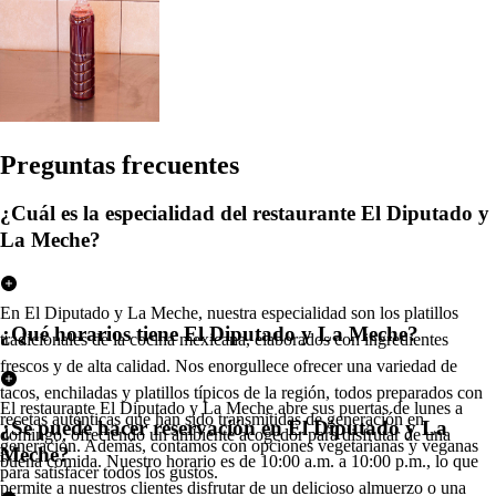
Pregun
t
a
s
frecuen
t
e
s
¿Cuál es la especialidad del restaurante El Diputado y
La Meche?
En El Diputado y La Meche, nuestra especialidad son los platillos
¿Qué horarios tiene El Diputado y La Meche?
tradicionales de la cocina mexicana, elaborados con ingredientes
frescos y de alta calidad. Nos enorgullece ofrecer una variedad de
tacos, enchiladas y platillos típicos de la región, todos preparados con
El restaurante El Diputado y La Meche abre sus puertas de lunes a
recetas auténticas que han sido transmitidas de generación en
¿Se puede hacer reservación en El Diputado y La
domingo, ofreciendo un ambiente acogedor para disfrutar de una
generación. Además, contamos con opciones vegetarianas y veganas
Meche?
buena comida. Nuestro horario es de 10:00 a.m. a 10:00 p.m., lo que
para satisfacer todos los gustos.
permite a nuestros clientes disfrutar de un delicioso almuerzo o una