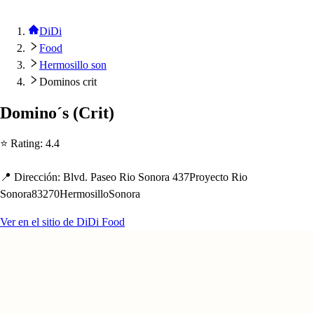
DiDi
Food
Hermosillo son
Dominos crit
Domino´
s
(
Cri
t
)
⭐ Ra
t
ing
:
4.4
📍 Dirección
:
Blvd. Pa
s
eo Rio Sonora 437Proyec
t
o Rio
Sonora83270Hermo
s
illoSonora
Ver en el sitio de DiDi Food