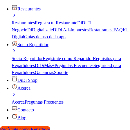
Restaurantes
Restaurantes
Registra tu Restaurante
DiDi Tu
Negocio
DiDigitalízate
DiDi Ads
Impuestos
Restaurantes FAQ
Kit
Digital
Guías de uso de la app
Socio Repartidor
Socio Repartidor
Regístrate como Repartidor
Requisitos para
Repartidores
DiDiMás+
Preguntas Frecuentes
Seguridad para
Repartidores
Ganancias
Soporte
DiDi Shop
Acerca
Acerca
Preguntas Frecuentes
Contacto
Blog
Regístrate como Repartidor