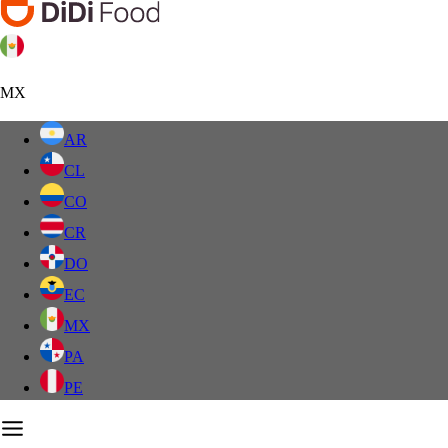
MX
AR
CL
CO
CR
DO
EC
MX
PA
PE