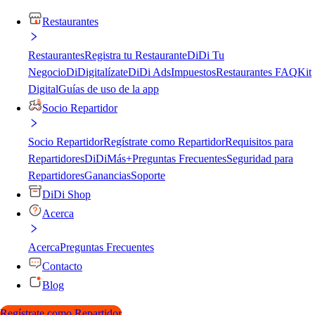
Restaurantes
Restaurantes
Registra tu Restaurante
DiDi Tu
Negocio
DiDigitalízate
DiDi Ads
Impuestos
Restaurantes FAQ
Kit
Digital
Guías de uso de la app
Socio Repartidor
Socio Repartidor
Regístrate como Repartidor
Requisitos para
Repartidores
DiDiMás+
Preguntas Frecuentes
Seguridad para
Repartidores
Ganancias
Soporte
DiDi Shop
Acerca
Acerca
Preguntas Frecuentes
Contacto
Blog
Regístrate como Repartidor