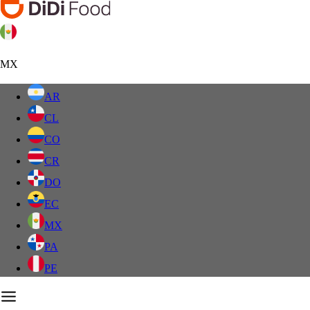
MX
AR
CL
CO
CR
DO
EC
MX
PA
PE