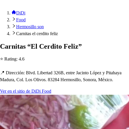
DiDi
Food
Hermosillo son
Carnitas el cerdito feliz
Carni
t
a
s
“El Cerdi
t
o Feliz”
⭐ Ra
t
ing
:
4.6
📍 Dirección
:
Blvd. Liber
t
ad 326B, en
t
re Jacin
t
o Ló
p
ez y Pi
t
a
h
aya
Madura, Col. Lo
s
Olivo
s
. 83284 Hermo
s
illo, Sonora, México.
Ver en el sitio de DiDi Food