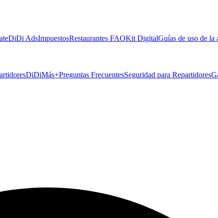
ate
DiDi Ads
Impuestos
Restaurantes FAQ
Kit Digital
Guías de uso de la
artidores
DiDiMás+
Preguntas Frecuentes
Seguridad para Repartidores
G