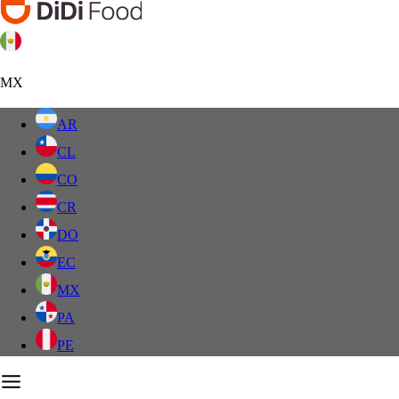
MX
AR
CL
CO
CR
DO
EC
MX
PA
PE