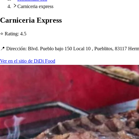
Carniceria express
Carniceria Ex
p
re
s
s
⭐ Ra
t
ing
:
4.5
📍 Dirección
:
Blvd. Pueblo bajo 150 Local 10 , Puebli
t
o
s
, 83117 Her
Ver en el sitio de DiDi Food