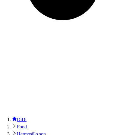
DiDi
Food
Hermosillo son