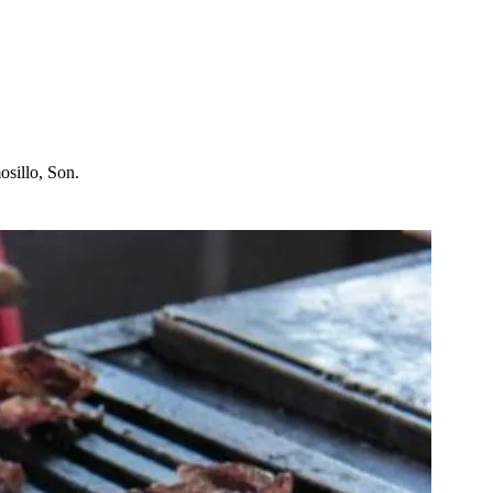
mo
s
illo, Son.