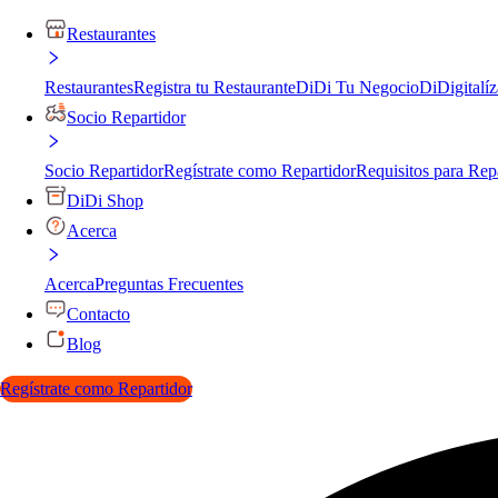
Restaurantes
Restaurantes
Registra tu Restaurante
DiDi Tu Negocio
DiDigitalíz
Socio Repartidor
Socio Repartidor
Regístrate como Repartidor
Requisitos para Rep
DiDi Shop
Acerca
Acerca
Preguntas Frecuentes
Contacto
Blog
Regístrate como Repartidor