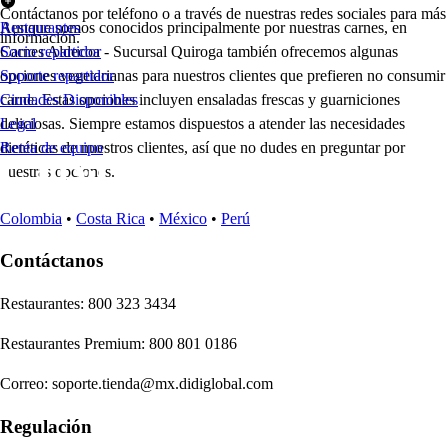
Contáctanos por teléfono o a través de nuestras redes sociales para más
Aunque somos conocidos principalmente por nuestras carnes, en
Restaurantes
información.
Carnes Aldecoa - Sucursal Quiroga también ofrecemos algunas
Socio repartidor
opciones vegetarianas para nuestros clientes que prefieren no consumir
Soporte repartidor
carne. Estas opciones incluyen ensaladas frescas y guarniciones
Ciudades Disponibles
deliciosas. Siempre estamos dispuestos a atender las necesidades
Legal
dietéticas de nuestros clientes, así que no dudes en preguntar por
Renta de equipo
nuestras opciones.
Colombia
•
Costa Rica
•
México
•
Perú
Contáctanos
Re
s
t
auran
t
e
s
:
800 323 3434
Re
s
t
auran
t
e
s
Premium
:
800 801 0186
Correo
:
soporte.tienda@mx.didiglobal.com
Regulación