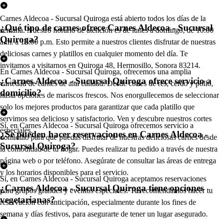
Carnes Aldecoa - Sucursal Quiroga está abierto todos los días de la
¿Qué tipo de carnes ofrece Carnes Aldecoa - Sucursal
semana. Nuestro horario de atención es de lunes a domingo, de 10:00
Quiroga?
a.m. a 10:00 p.m. Esto permite a nuestros clientes disfrutar de nuestras
deliciosas carnes y platillos en cualquier momento del día. Te
invitamos a visitarnos en Quiroga 48, Hermosillo, Sonora 83214.
En Carnes Aldecoa - Sucursal Quiroga, ofrecemos una amplia
¿Carnes Aldecoa - Sucursal Quiroga ofrece servicio a
variedad de carnes de alta calidad. Desde cortes de res, cerdo y pollo,
domicilio?
hasta opciones de mariscos frescos. Nos enorgullecemos de seleccionar
solo los mejores productos para garantizar que cada platillo que
servimos sea delicioso y satisfactorio. Ven y descubre nuestros cortes
Sí, en Carnes Aldecoa - Sucursal Quiroga ofrecemos servicio a
especiales.
¿Se pueden hacer reservaciones en Carnes Aldecoa -
domicilio para que puedas disfrutar de nuestras deliciosas carnes desde
Sucursal Quiroga?
la comodidad de tu hogar. Puedes realizar tu pedido a través de nuestra
página web o por teléfono. Asegúrate de consultar las áreas de entrega
y los horarios disponibles para el servicio.
Sí, en Carnes Aldecoa - Sucursal Quiroga aceptamos reservaciones
¿Carnes Aldecoa - Sucursal Quiroga tiene opciones
para grupos grandes y eventos especiales. Te recomendamos hacer tu
vegetarianas?
reservación con anticipación, especialmente durante los fines de
semana y días festivos, para asegurarte de tener un lugar asegurado.