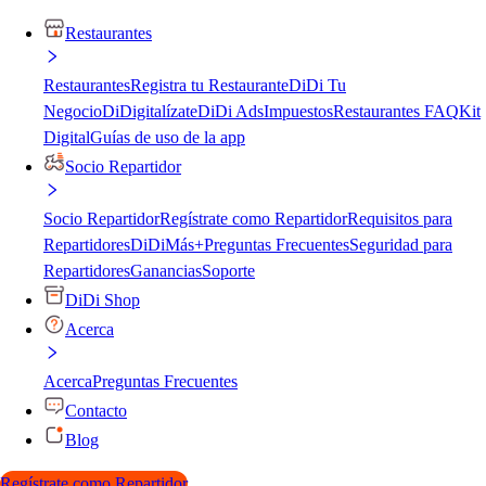
Restaurantes
Restaurantes
Registra tu Restaurante
DiDi Tu
Negocio
DiDigitalízate
DiDi Ads
Impuestos
Restaurantes FAQ
Kit
Digital
Guías de uso de la app
Socio Repartidor
Socio Repartidor
Regístrate como Repartidor
Requisitos para
Repartidores
DiDiMás+
Preguntas Frecuentes
Seguridad para
Repartidores
Ganancias
Soporte
DiDi Shop
Acerca
Acerca
Preguntas Frecuentes
Contacto
Blog
Regístrate como Repartidor