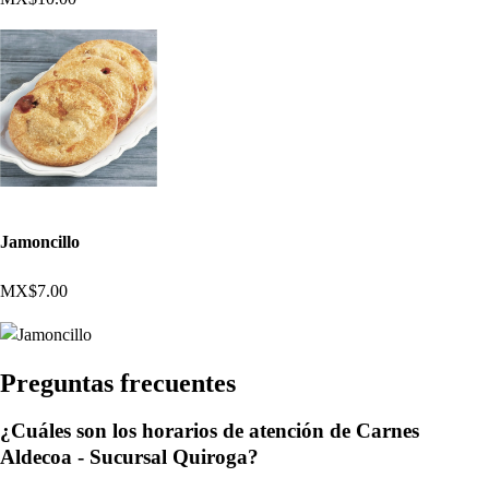
Jamoncillo
MX$7.00
Pregun
t
a
s
frecuen
t
e
s
¿Cuáles son los horarios de atención de Carnes
Aldecoa - Sucursal Quiroga?