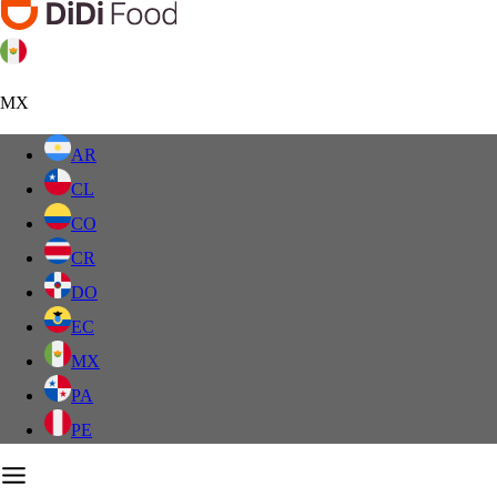
MX
AR
CL
CO
CR
DO
EC
MX
PA
PE