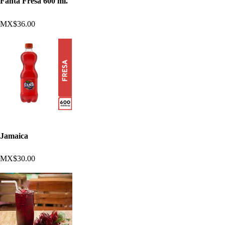
Fanta Fresa 600 ml.
MX$36.00
Jamaica
MX$30.00