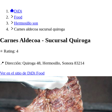
DiDi
Food
Hermosillo son
Carnes aldecoa sucursal quiroga
Carne
s
Aldecoa - Sucur
s
al Quiroga
⭐ Ra
t
ing
:
4
📍 Dirección
:
Quiroga 48, Hermo
s
illo, Sonora 83214
Ver en el sitio de DiDi Food