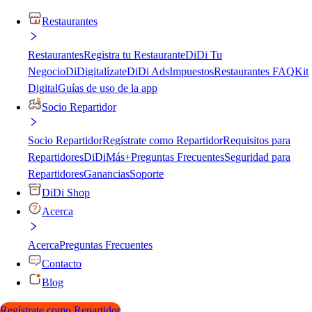
Restaurantes
Restaurantes
Registra tu Restaurante
DiDi Tu
Negocio
DiDigitalízate
DiDi Ads
Impuestos
Restaurantes FAQ
Kit
Digital
Guías de uso de la app
Socio Repartidor
Socio Repartidor
Regístrate como Repartidor
Requisitos para
Repartidores
DiDiMás+
Preguntas Frecuentes
Seguridad para
Repartidores
Ganancias
Soporte
DiDi Shop
Acerca
Acerca
Preguntas Frecuentes
Contacto
Blog
Regístrate como Repartidor