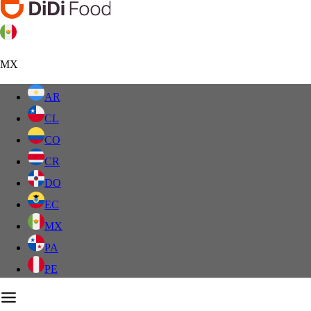
MX
AR
CL
CO
CR
DO
EC
MX
PA
PE