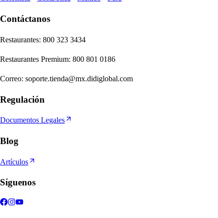
Contáctanos
Re
s
t
auran
t
e
s
:
800 323 3434
Re
s
t
auran
t
e
s
Premium
:
800 801 0186
Correo
:
soporte.tienda@mx.didiglobal.com
Regulación
Documentos Legales
Blog
Artículos
Síguenos