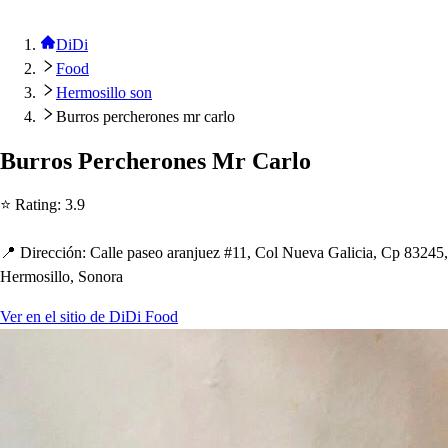
DiDi
Food
Hermosillo son
Burros percherones mr carlo
Burro
s
Perc
h
erone
s
Mr Carlo
⭐ Ra
t
ing
:
3.9
📍 Dirección
:
Calle
p
a
s
eo aranjuez #11, Col Nueva Galicia, C
p
83245,
Hermo
s
illo, Sonora
Ver en el sitio de DiDi Food