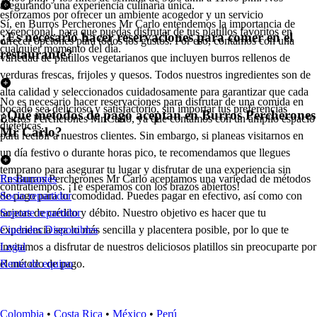
asegurando una experiencia culinaria única.
esforzamos por ofrecer un ambiente acogedor y un servicio
Sí, en Burros Percherones Mr Carlo entendemos la importancia de
excepcional, para que puedas disfrutar de tus platillos favoritos en
¿Es necesario hacer reservaciones para comer en el
ofrecer opciones para todos los gustos. Por eso, contamos con una
cualquier momento del día.
restaurante?
variedad de platillos vegetarianos que incluyen burros rellenos de
verduras frescas, frijoles y quesos. Todos nuestros ingredientes son de
alta calidad y seleccionados cuidadosamente para garantizar que cada
No es necesario hacer reservaciones para disfrutar de una comida en
bocado sea delicioso y satisfactorio, sin importar tus preferencias
¿Qué métodos de pago aceptan en Burros Percherones
Burros Percherones Mr Carlo, ya que contamos con un amplio espacio
dietéticas.
Mr Carlo?
para recibir a nuestros clientes. Sin embargo, si planeas visitarnos en
un día festivo o durante horas pico, te recomendamos que llegues
temprano para asegurar tu lugar y disfrutar de una experiencia sin
En Burros Percherones Mr Carlo aceptamos una variedad de métodos
Restaurantes
contratiempos. ¡Te esperamos con los brazos abiertos!
de pago para tu comodidad. Puedes pagar en efectivo, así como con
Socio repartidor
tarjetas de crédito y débito. Nuestro objetivo es hacer que tu
Soporte repartidor
experiencia sea lo más sencilla y placentera posible, por lo que te
Ciudades Disponibles
invitamos a disfrutar de nuestros deliciosos platillos sin preocuparte por
Legal
el método de pago.
Renta de equipo
Colombia
•
Costa Rica
•
México
•
Perú