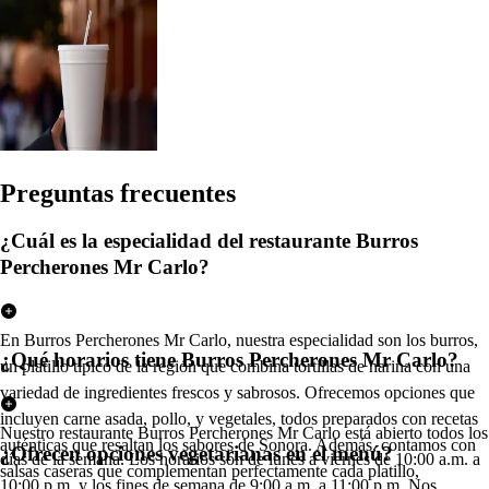
Pregun
t
a
s
frecuen
t
e
s
¿Cuál es la especialidad del restaurante Burros
Percherones Mr Carlo?
En Burros Percherones Mr Carlo, nuestra especialidad son los burros,
¿Qué horarios tiene Burros Percherones Mr Carlo?
un platillo típico de la región que combina tortillas de harina con una
variedad de ingredientes frescos y sabrosos. Ofrecemos opciones que
incluyen carne asada, pollo, y vegetales, todos preparados con recetas
Nuestro restaurante Burros Percherones Mr Carlo está abierto todos los
auténticas que resaltan los sabores de Sonora. Además, contamos con
¿Ofrecen opciones vegetarianas en el menú?
días de la semana. Los horarios son de lunes a viernes de 10:00 a.m. a
salsas caseras que complementan perfectamente cada platillo,
10:00 p.m. y los fines de semana de 9:00 a.m. a 11:00 p.m. Nos