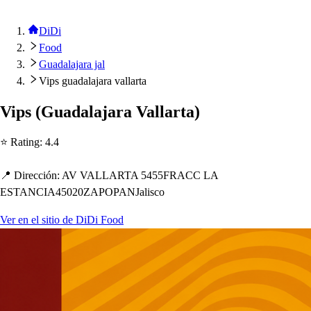
DiDi
Food
Guadalajara jal
Vips guadalajara vallarta
Vi
p
s
(
Guadalajara Vallar
t
a
)
⭐ Ra
t
ing
:
4.4
📍 Dirección
:
AV VALLARTA 5455FRACC LA
ESTANCIA45020ZAPOPANJali
s
co
Ver en el sitio de DiDi Food