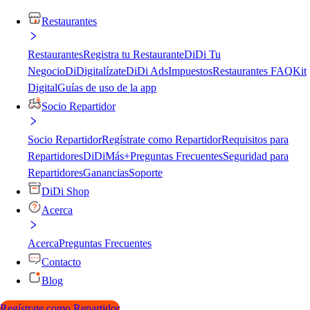
Restaurantes
Restaurantes
Registra tu Restaurante
DiDi Tu
Negocio
DiDigitalízate
DiDi Ads
Impuestos
Restaurantes FAQ
Kit
Digital
Guías de uso de la app
Socio Repartidor
Socio Repartidor
Regístrate como Repartidor
Requisitos para
Repartidores
DiDiMás+
Preguntas Frecuentes
Seguridad para
Repartidores
Ganancias
Soporte
DiDi Shop
Acerca
Acerca
Preguntas Frecuentes
Contacto
Blog
Regístrate como Repartidor