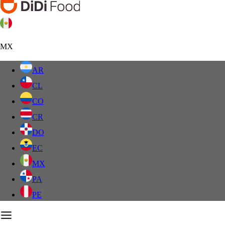
MX
AR
CL
CO
CR
DO
EC
MX
PA
PE