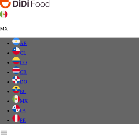
MX
AR
CL
CO
CR
DO
EC
MX
PA
PE