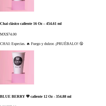
Chai clásico caliente 16 Oz – 454.61 ml
MX$74.00
CHAI: Especias. 🔥 Fuego y dulzor. ¡PRUÉBALO! 🤤
BLUE BERRY 💜 caliente 12 Oz - 354.88 ml