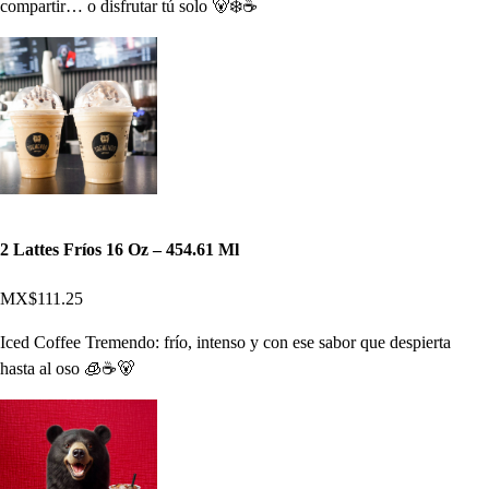
compartir… o disfrutar tú solo 🐻❄️☕
2 Lattes Fríos 16 Oz – 454.61 Ml
MX$111.25
Iced Coffee Tremendo: frío, intenso y con ese sabor que despierta
hasta al oso 🧊☕🐻