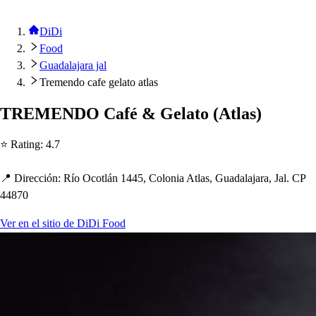
DiDi
Food
Guadalajara jal
Tremendo cafe gelato atlas
TREMENDO Café & Gela
t
o
(
A
t
la
s
)
⭐ Ra
t
ing
:
4.7
📍 Dirección
:
Río Oco
t
lán 1445, Colonia A
t
la
s
, Guadalajara, Jal. CP
44870
Ver en el sitio de DiDi Food