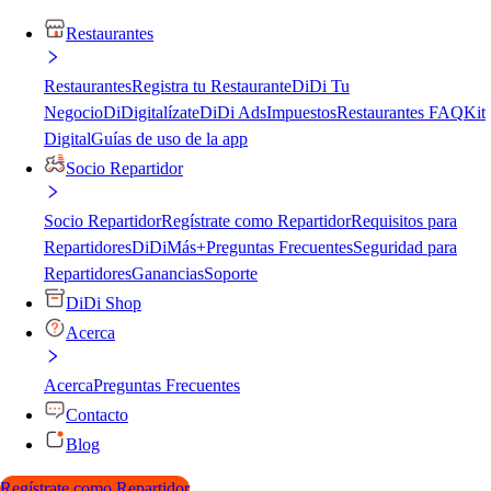
Restaurantes
Restaurantes
Registra tu Restaurante
DiDi Tu
Negocio
DiDigitalízate
DiDi Ads
Impuestos
Restaurantes FAQ
Kit
Digital
Guías de uso de la app
Socio Repartidor
Socio Repartidor
Regístrate como Repartidor
Requisitos para
Repartidores
DiDiMás+
Preguntas Frecuentes
Seguridad para
Repartidores
Ganancias
Soporte
DiDi Shop
Acerca
Acerca
Preguntas Frecuentes
Contacto
Blog
Regístrate como Repartidor