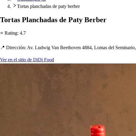
Tortas planchadas de paty berber
Tor
t
a
s
Planc
h
ada
s
de Pa
t
y Berber
⭐ Ra
t
ing
:
4.7
📍 Dirección
:
Av. Ludwig Van Bee
t
h
oven 4884, Loma
s
del Seminario
Ver en el sitio de DiDi Food