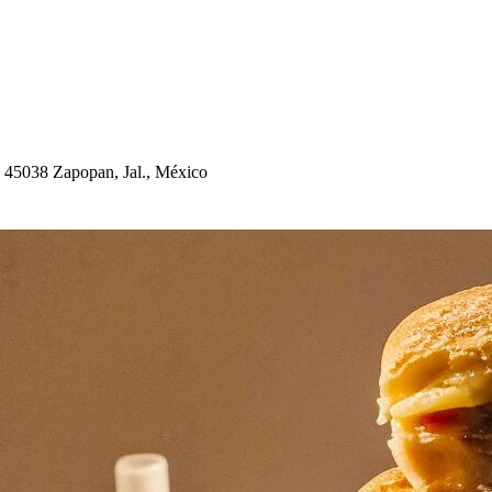
, 45038 Za
p
o
p
an, Jal., México