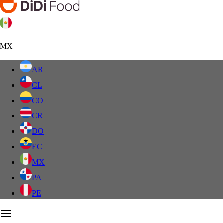
MX
AR
CL
CO
CR
DO
EC
MX
PA
PE