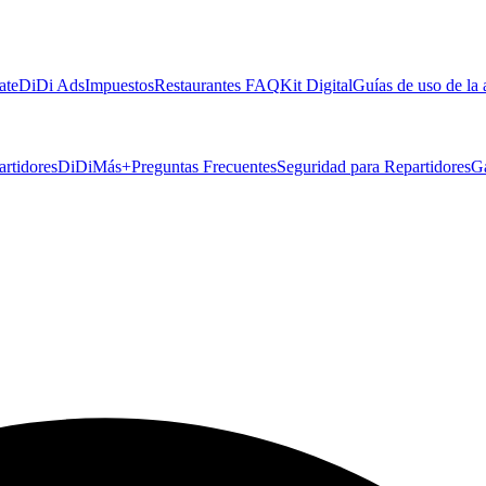
ate
DiDi Ads
Impuestos
Restaurantes FAQ
Kit Digital
Guías de uso de la
artidores
DiDiMás+
Preguntas Frecuentes
Seguridad para Repartidores
G