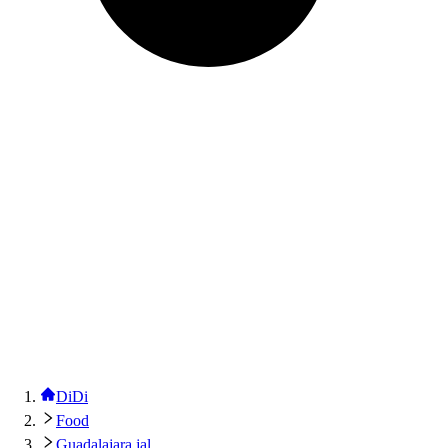
DiDi
Food
Guadalajara jal