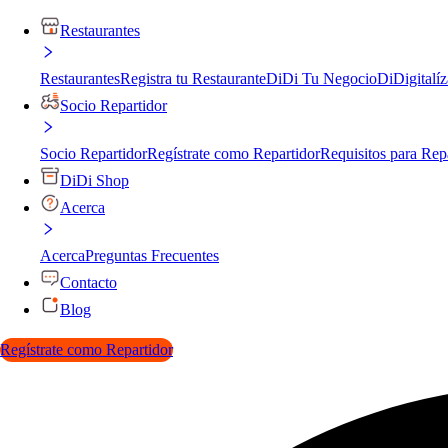
Restaurantes
Restaurantes
Registra tu Restaurante
DiDi Tu Negocio
DiDigitalíz
Socio Repartidor
Socio Repartidor
Regístrate como Repartidor
Requisitos para Rep
DiDi Shop
Acerca
Acerca
Preguntas Frecuentes
Contacto
Blog
Regístrate como Repartidor