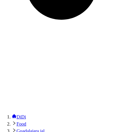
DiDi
Food
Guadalajara jal