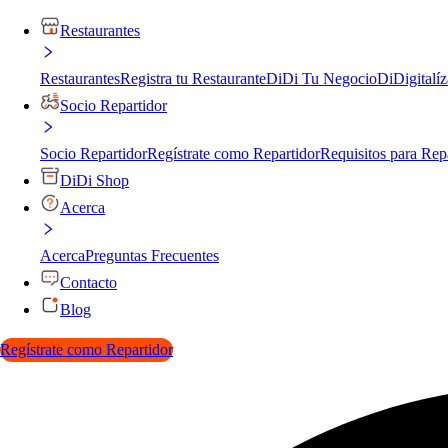
Restaurantes
Restaurantes
Registra tu Restaurante
DiDi Tu Negocio
DiDigitalíz
Socio Repartidor
Socio Repartidor
Regístrate como Repartidor
Requisitos para Rep
DiDi Shop
Acerca
Acerca
Preguntas Frecuentes
Contacto
Blog
Regístrate como Repartidor