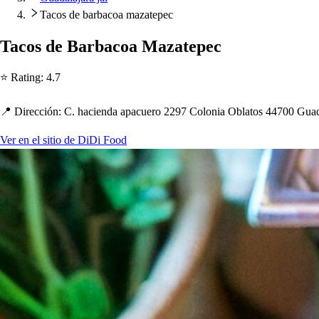
Tacos de barbacoa mazatepec
Taco
s
de Barbacoa Maza
t
e
p
ec
⭐ Ra
t
ing
:
4.7
📍 Dirección
:
C.
h
acienda a
p
acuero 2297 Colonia Obla
t
o
s
44700 Guada
Ver en el sitio de DiDi Food