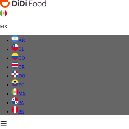
MX
AR
CL
CO
CR
DO
EC
MX
PA
PE