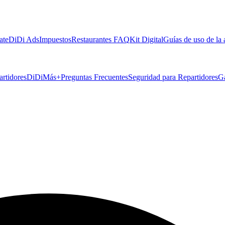
ate
DiDi Ads
Impuestos
Restaurantes FAQ
Kit Digital
Guías de uso de la
artidores
DiDiMás+
Preguntas Frecuentes
Seguridad para Repartidores
G