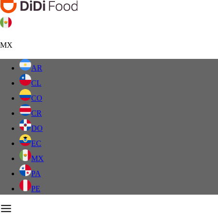
MX
AR
CL
CO
CR
DO
EC
MX
PA
PE