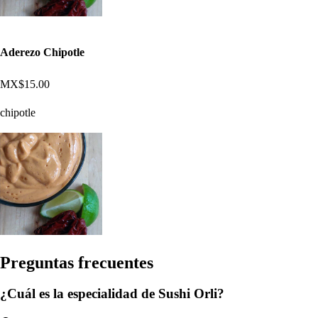
Aderezo Chipotle
MX$15.00
chipotle
Pregun
t
a
s
frecuen
t
e
s
¿Cuál es la especialidad de Sushi Orli?