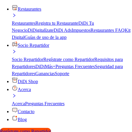
Restaurantes
Restaurantes
Registra tu Restaurante
DiDi Tu
Negocio
DiDigitalízate
DiDi Ads
Impuestos
Restaurantes FAQ
Kit
Digital
Guías de uso de la app
Socio Repartidor
Socio Repartidor
Regístrate como Repartidor
Requisitos para
Repartidores
DiDiMás+
Preguntas Frecuentes
Seguridad para
Repartidores
Ganancias
Soporte
DiDi Shop
Acerca
Acerca
Preguntas Frecuentes
Contacto
Blog
Regístrate como Repartidor