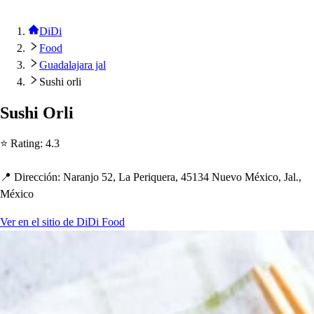
DiDi
Food
Guadalajara jal
Sushi orli
Su
s
h
i Orli
⭐ Ra
t
ing
:
4.3
📍 Dirección
:
Naranjo 52, La Periquera, 45134 Nuevo México, Jal.,
México
Ver en el sitio de DiDi Food