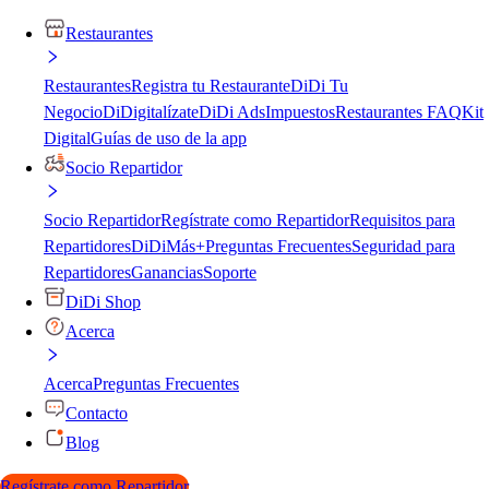
Restaurantes
Restaurantes
Registra tu Restaurante
DiDi Tu
Negocio
DiDigitalízate
DiDi Ads
Impuestos
Restaurantes FAQ
Kit
Digital
Guías de uso de la app
Socio Repartidor
Socio Repartidor
Regístrate como Repartidor
Requisitos para
Repartidores
DiDiMás+
Preguntas Frecuentes
Seguridad para
Repartidores
Ganancias
Soporte
DiDi Shop
Acerca
Acerca
Preguntas Frecuentes
Contacto
Blog
Regístrate como Repartidor