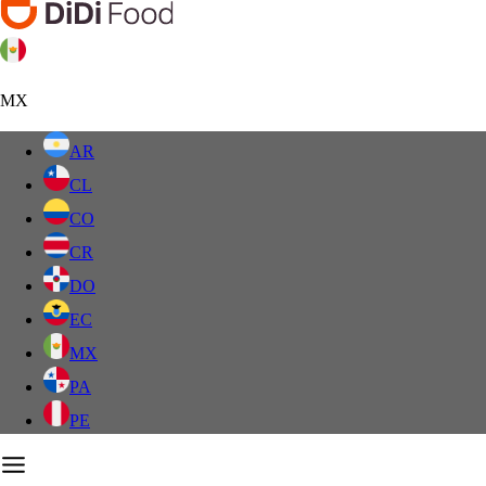
MX
AR
CL
CO
CR
DO
EC
MX
PA
PE