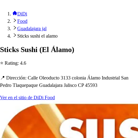
DiDi
Food
Guadalajara jal
Sticks sushi el alamo
S
t
ick
s
Su
s
h
i
(
El Álamo
)
⭐ Ra
t
ing
:
4.6
📍 Dirección
:
Calle Oleoduc
t
o 3133 colonia Álamo Indu
s
t
rial San
Pedro Tlaque
p
aque Guadalajara Jali
s
co CP 45593
Ver en el sitio de DiDi Food