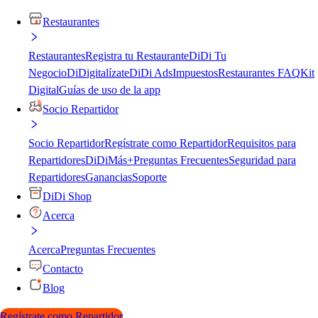
Restaurantes
Restaurantes
Registra tu Restaurante
DiDi Tu
Negocio
DiDigitalízate
DiDi Ads
Impuestos
Restaurantes FAQ
Kit
Digital
Guías de uso de la app
Socio Repartidor
Socio Repartidor
Regístrate como Repartidor
Requisitos para
Repartidores
DiDiMás+
Preguntas Frecuentes
Seguridad para
Repartidores
Ganancias
Soporte
DiDi Shop
Acerca
Acerca
Preguntas Frecuentes
Contacto
Blog
Regístrate como Repartidor