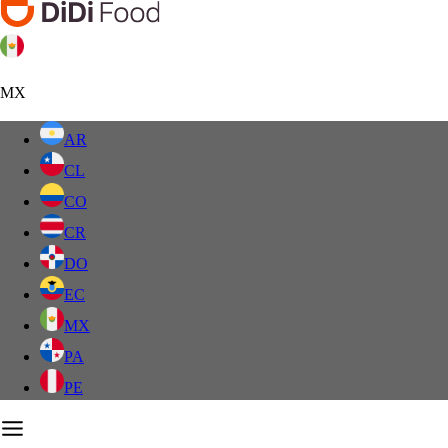
MX
AR
CL
CO
CR
DO
EC
MX
PA
PE