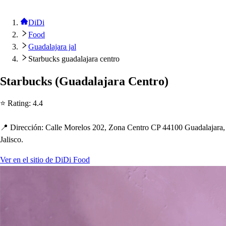
DiDi
Food
Guadalajara jal
Starbucks guadalajara centro
S
t
arbuck
s
(
Guadalajara Cen
t
ro
)
⭐ Ra
t
ing
:
4.4
📍 Dirección
:
Calle Morelo
s
202, Zona Cen
t
ro CP 44100 Guadalajara,
Jali
s
co.
Ver en el sitio de DiDi Food