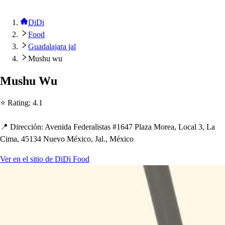
DiDi
Food
Guadalajara jal
Mushu wu
Mu
s
h
u Wu
⭐ Ra
t
ing
:
4.1
📍 Dirección
:
Avenida Federali
s
t
a
s
#1647 Plaza Morea, Local 3, La
Cima, 45134 Nuevo México, Jal., México
Ver en el sitio de DiDi Food