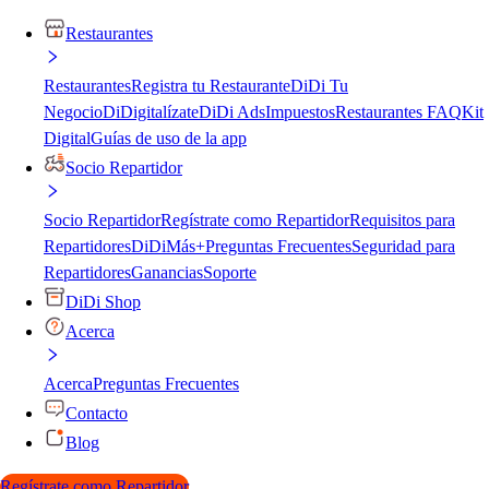
Restaurantes
Restaurantes
Registra tu Restaurante
DiDi Tu
Negocio
DiDigitalízate
DiDi Ads
Impuestos
Restaurantes FAQ
Kit
Digital
Guías de uso de la app
Socio Repartidor
Socio Repartidor
Regístrate como Repartidor
Requisitos para
Repartidores
DiDiMás+
Preguntas Frecuentes
Seguridad para
Repartidores
Ganancias
Soporte
DiDi Shop
Acerca
Acerca
Preguntas Frecuentes
Contacto
Blog
Regístrate como Repartidor