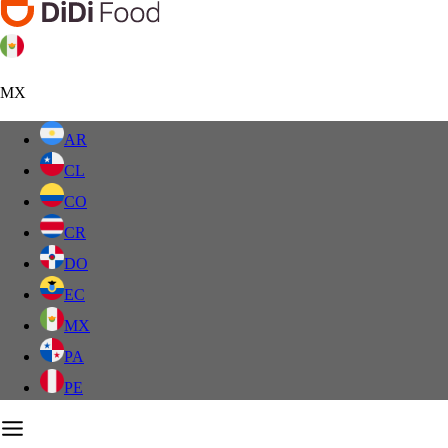
MX
AR
CL
CO
CR
DO
EC
MX
PA
PE