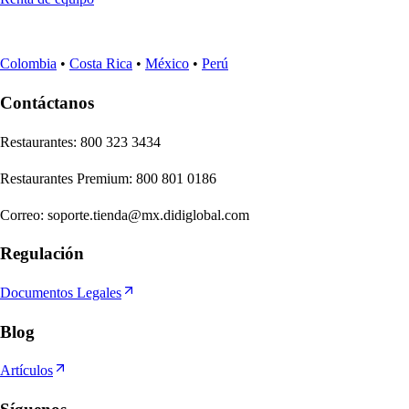
Colombia
•
Costa Rica
•
México
•
Perú
Contáctanos
Re
s
t
auran
t
e
s
:
800 323 3434
Re
s
t
auran
t
e
s
Premium
:
800 801 0186
Correo
:
soporte.tienda@mx.didiglobal.com
Regulación
Documentos Legales
Blog
Artículos