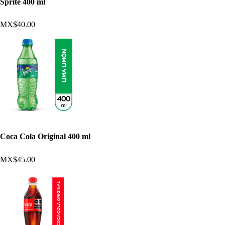
Sprite 400 ml
MX$40.00
Coca Cola Original 400 ml
MX$45.00