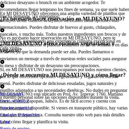
delicioso desayuno o brunch en un ambiente acogedor. Te
recomendamos llegar temprano los fines de semana, ya que suele haber
En MI DESAYUNO ofrecemos una amplia variedad de platillos que
mucha demanda. ¡Te esperamos!
¿Es necesario hacer reservación en MI DESAYUNO?
incluyen desde clásicos desayunos mexicanos hasta opciones más
internacionales. Puedes disfrutar de huevos al gusto, chilaquiles,
pancakes, y mucho más. Todos nuestros ingredientes son frescos y de
No es necesario hacer reservación en MI DESAYUNO, pero te
alta calidad, garantizando una experiencia culinaria excepcional en
¿MI DESAYUNO ofrece opciones vegetarianas o
recomendamos hacerlo si planeas visitarnos en fin de semana o en días
cada visita.
veganas?
festivos, ya que la demanda puede ser alta. Puedes llamarnos o
enviarnos un mensaje a través de nuestras redes sociales para asegurar
tu mesa y disfrutar de un desayuno sin preocupaciones.
Sí, en MI DESAYUNO nos preocupamos por todos nuestros clientes,
¿Dónde se encuentra MI DESAYUNO y cómo llegar?
por lo que ofrecemos opciones vegetarianas y veganas en nuestro
menú. Puedes disfrutar de deliciosas ensaladas, jugos naturales y
platillos adaptados a tus necesidades dietéticas. No dudes en preguntar
MI DESAYUNO está ubicado en Prol. Av. Tepeyac 1760, Mariano
Restaurantes
a nuestro personal sobre las opciones disponibles durante tu visita.
Otero, 45067, Zapopan, Jalisco. Es de fácil acceso y cuenta con
Socio repartidor
estacionamiento disponible. Si vienes en transporte público, hay varias
Soporte repartidor
rutas que te dejan cerca. Consulta nuestro sitio web para más detalles
Ciudades Disponibles
sobre cómo llegar y planifica tu visita.
Legal
Renta de equipo