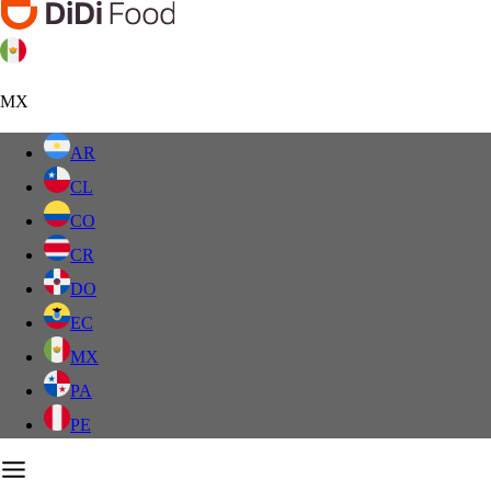
MX
AR
CL
CO
CR
DO
EC
MX
PA
PE