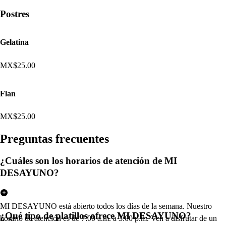
Postres
Gelatina
MX$25.00
Flan
MX$25.00
Pregun
t
a
s
frecuen
t
e
s
¿Cuáles son los horarios de atención de MI
DESAYUNO?
MI DESAYUNO está abierto todos los días de la semana. Nuestro
¿Qué tipo de platillos ofrece MI DESAYUNO?
horario de atención es de 7:00 a.m. a 3:00 p.m. Ven a disfrutar de un