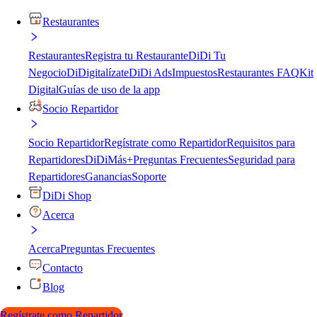
Restaurantes
Restaurantes
Registra tu Restaurante
DiDi Tu
Negocio
DiDigitalízate
DiDi Ads
Impuestos
Restaurantes FAQ
Kit
Digital
Guías de uso de la app
Socio Repartidor
Socio Repartidor
Regístrate como Repartidor
Requisitos para
Repartidores
DiDiMás+
Preguntas Frecuentes
Seguridad para
Repartidores
Ganancias
Soporte
DiDi Shop
Acerca
Acerca
Preguntas Frecuentes
Contacto
Blog
Regístrate como Repartidor