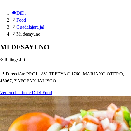
DiDi
Food
Guadalajara jal
Mi desayuno
MI DESAYUNO
⭐ Ra
t
ing
:
4.9
📍 Dirección
:
PROL. AV. TEPEYAC 1760, MARIANO OTERO,
45067, ZAPOPAN JALISCO
Ver en el sitio de DiDi Food