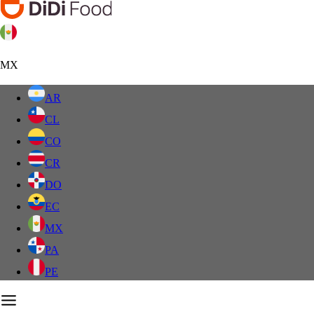
MX
AR
CL
CO
CR
DO
EC
MX
PA
PE