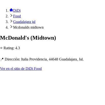
DiDi
Food
Guadalajara jal
Mcdonalds midtown
McDonald'
s
(
Mid
t
own
)
⭐ Ra
t
ing
:
4.3
📍 Dirección
:
I
t
alia Providencia, 44648 Guadalajara, Jal.
Ver en el sitio de DiDi Food