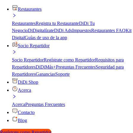
Restaurantes
Restaurantes
Registra tu Restaurante
DiDi Tu
Negocio
DiDigitalízate
DiDi Ads
Impuestos
Restaurantes FAQ
Kit
Digital
Guías de uso de la app
Socio Repartidor
Socio Repartidor
Regístrate como Repartidor
Requisitos para
Repartidores
DiDiMás+
Preguntas Frecuentes
Seguridad para
Repartidores
Ganancias
Soporte
DiDi Shop
Acerca
Acerca
Preguntas Frecuentes
Contacto
Blog
Regístrate como Repartidor