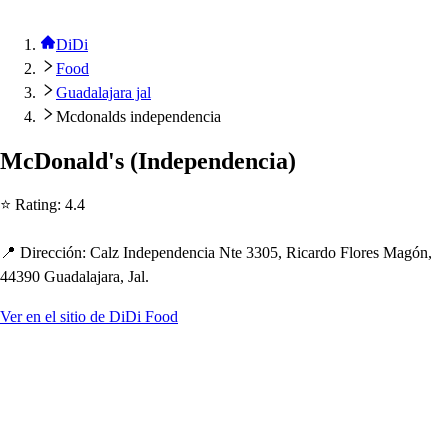
DiDi
Food
Guadalajara jal
Mcdonalds independencia
McDonald'
s
(
Inde
p
endencia
)
⭐ Ra
t
ing
:
4.4
📍 Dirección
:
Calz Inde
p
endencia N
t
e 3305, Ricardo Flore
s
Magón,
44390 Guadalajara, Jal.
Ver en el sitio de DiDi Food