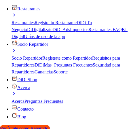
Restaurantes
Restaurantes
Registra tu Restaurante
DiDi Tu
Negocio
DiDigitalízate
DiDi Ads
Impuestos
Restaurantes FAQ
Kit
Digital
Guías de uso de la app
Socio Repartidor
Socio Repartidor
Regístrate como Repartidor
Requisitos para
Repartidores
DiDiMás+
Preguntas Frecuentes
Seguridad para
Repartidores
Ganancias
Soporte
DiDi Shop
Acerca
Acerca
Preguntas Frecuentes
Contacto
Blog
Regístrate como Repartidor