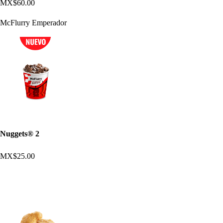
MX$60.00
McFlurry Emperador
Nuggets® 2
MX$25.00