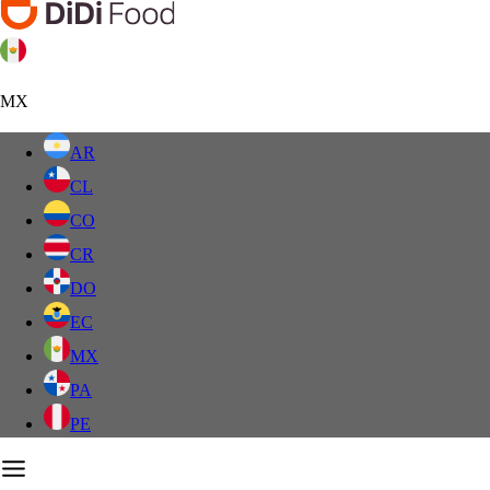
MX
AR
CL
CO
CR
DO
EC
MX
PA
PE