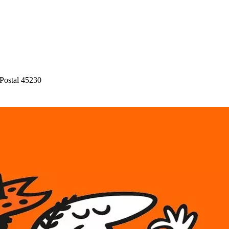
 Po
s
t
al 45230