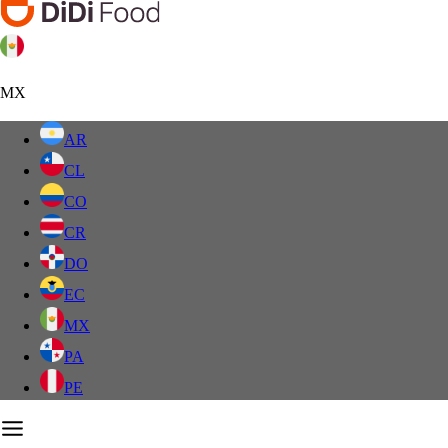
MX
AR
CL
CO
CR
DO
EC
MX
PA
PE