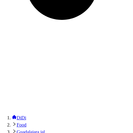
DiDi
Food
Guadalajara jal