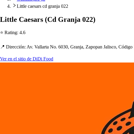
Little caesars cd granja 022
Li
t
t
le Cae
s
ar
s
(
Cd Granja 022
)
⭐ Ra
t
ing
:
4.6
📍 Dirección
:
Av. Vallar
t
a No. 6030, Granja, Za
p
o
p
an Jali
s
co, Código
Ver en el sitio de DiDi Food