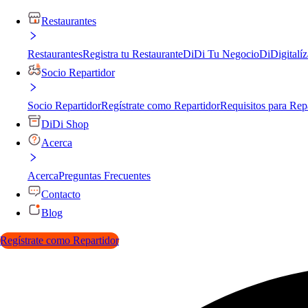
Restaurantes
Restaurantes
Registra tu Restaurante
DiDi Tu Negocio
DiDigitalíz
Socio Repartidor
Socio Repartidor
Regístrate como Repartidor
Requisitos para Rep
DiDi Shop
Acerca
Acerca
Preguntas Frecuentes
Contacto
Blog
Regístrate como Repartidor