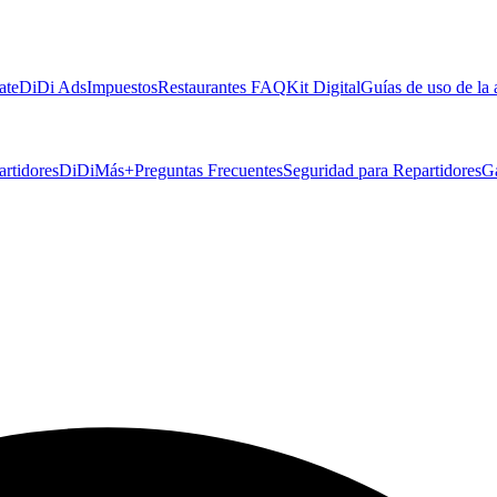
ate
DiDi Ads
Impuestos
Restaurantes FAQ
Kit Digital
Guías de uso de la
artidores
DiDiMás+
Preguntas Frecuentes
Seguridad para Repartidores
G