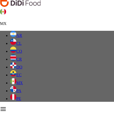
MX
AR
CL
CO
CR
DO
EC
MX
PA
PE