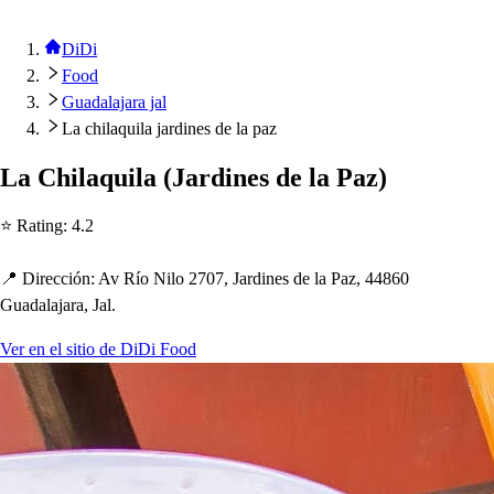
DiDi
Food
Guadalajara jal
La chilaquila jardines de la paz
La C
h
ilaquila
(
Jardine
s
de la Paz
)
⭐ Ra
t
ing
:
4.2
📍 Dirección
:
Av Río Nilo 2707, Jardine
s
de la Paz, 44860
Guadalajara, Jal.
Ver en el sitio de DiDi Food