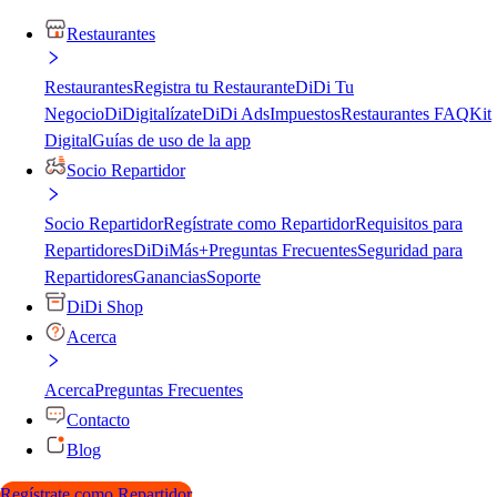
Restaurantes
Restaurantes
Registra tu Restaurante
DiDi Tu
Negocio
DiDigitalízate
DiDi Ads
Impuestos
Restaurantes FAQ
Kit
Digital
Guías de uso de la app
Socio Repartidor
Socio Repartidor
Regístrate como Repartidor
Requisitos para
Repartidores
DiDiMás+
Preguntas Frecuentes
Seguridad para
Repartidores
Ganancias
Soporte
DiDi Shop
Acerca
Acerca
Preguntas Frecuentes
Contacto
Blog
Regístrate como Repartidor