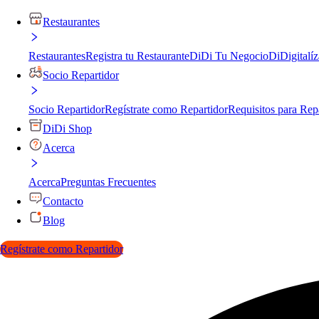
Restaurantes
Restaurantes
Registra tu Restaurante
DiDi Tu Negocio
DiDigitalíz
Socio Repartidor
Socio Repartidor
Regístrate como Repartidor
Requisitos para Rep
DiDi Shop
Acerca
Acerca
Preguntas Frecuentes
Contacto
Blog
Regístrate como Repartidor