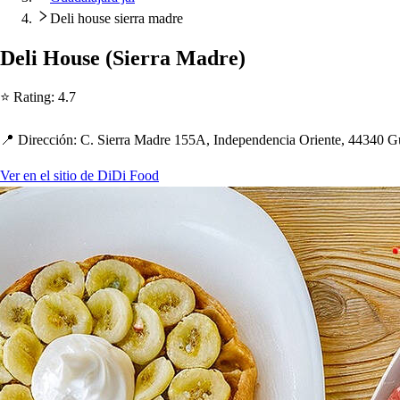
Deli house sierra madre
Deli Hou
s
e
(
Sierra Madre
)
⭐ Ra
t
ing
:
4.7
📍 Dirección
:
C. Sierra Madre 155A, Inde
p
endencia Orien
t
e, 44340 Gu
Ver en el sitio de DiDi Food