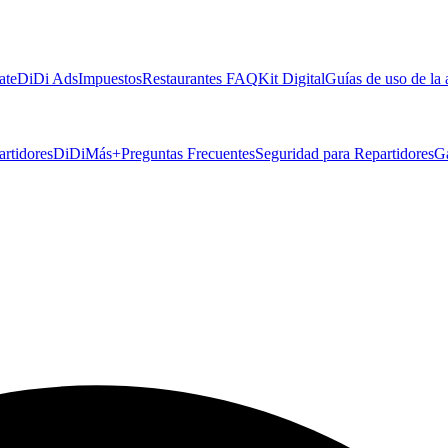
ate
DiDi Ads
Impuestos
Restaurantes FAQ
Kit Digital
Guías de uso de la
artidores
DiDiMás+
Preguntas Frecuentes
Seguridad para Repartidores
G