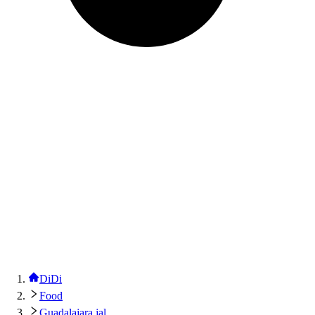
DiDi
Food
Guadalajara jal