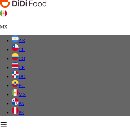
MX
AR
CL
CO
CR
DO
EC
MX
PA
PE