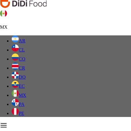
MX
AR
CL
CO
CR
DO
EC
MX
PA
PE