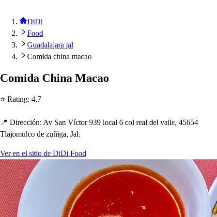
DiDi
Food
Guadalajara jal
Comida china macao
Comida C
h
ina Macao
⭐ Ra
t
ing
:
4.7
📍 Dirección
:
Av San Víc
t
or 939 local 6 col real del valle, 45654
Tlajomulco de zuñiga, Jal.
Ver en el sitio de DiDi Food