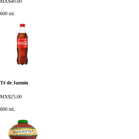
MX$40.00
600 ml.
Té de Jazmín
MX$25.00
600 ml.