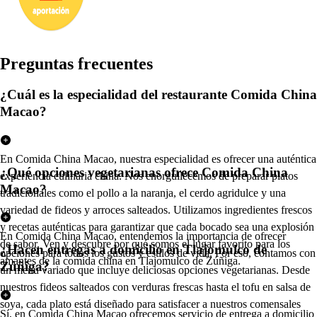
Pregun
t
a
s
frecuen
t
e
s
¿Cuál es la especialidad del restaurante Comida China
Macao?
En Comida China Macao, nuestra especialidad es ofrecer una auténtica
¿Qué opciones vegetarianas ofrece Comida China
experiencia culinaria china. Nos enorgullecemos de preparar platos
Macao?
tradicionales como el pollo a la naranja, el cerdo agridulce y una
variedad de fideos y arroces salteados. Utilizamos ingredientes frescos
y recetas auténticas para garantizar que cada bocado sea una explosión
En Comida China Macao, entendemos la importancia de ofrecer
de sabor. Ven y descubre por qué somos el lugar favorito para los
¿Hacen entregas a domicilio en Tlajomulco de
opciones para todos los gustos y estilos de vida. Por eso, contamos con
amantes de la comida china en Tlajomulco de Zúñiga.
Zúñiga?
un menú variado que incluye deliciosas opciones vegetarianas. Desde
nuestros fideos salteados con verduras frescas hasta el tofu en salsa de
soya, cada plato está diseñado para satisfacer a nuestros comensales
Sí, en Comida China Macao ofrecemos servicio de entrega a domicilio