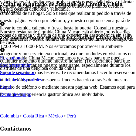
vegetarianos. Te invitamos a probar nuestras especialidades y disfrutar
¿Cuál es el horario de atención de Comida China
para que puedas disfrutar de nuestros deliciosos platillos desde la
de una comida deliciosa y saludable.
Macao?
comodidad de tu hogar. Solo tienes que realizar tu pedido a través de
nuestra página web o por teléfono, y nuestro equipo se encargará de
llevar tu comida caliente y fresca hasta tu puerta. Consulta nuestras
Nuestro restaurante Comida China Macao está abierto todos los días
zonas de entrega y disfruta de una experiencia gastronómica sin salir
¿Se pueden hacer reservas en Comida China Macao?
para atenderte. Nuestro horario de atención es de lunes a domingo, de
de casa.
12:00 PM a 10:00 PM. Nos esforzamos por ofrecer un ambiente
acogedor y un servicio excepcional, así que no dudes en visitarnos en
Sí, en Comida China Macao aceptamos reservas para que puedas
Restaurantes
cualquier momento durante nuestro horario. ¡Te esperamos para que
asegurarte un lugar en nuestro restaurante, especialmente durante los
Socio repartidor
disfrutes de una deliciosa comida china!
fines de semana y días festivos. Te recomendamos hacer tu reserva con
Soporte repartidor
anticipación para evitar esperas. Puedes hacerlo a través de nuestro
Ciudades Disponibles
número de teléfono o mediante nuestra página web. Estamos aquí para
Legal
hacer que tu experiencia gastronómica sea inolvidable.
Renta de equipo
Colombia
•
Costa Rica
•
México
•
Perú
Contáctanos