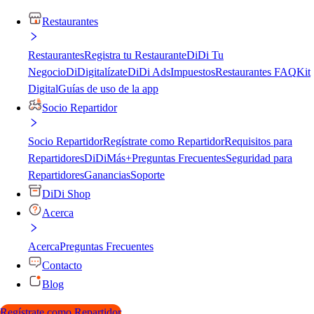
Restaurantes
Restaurantes
Registra tu Restaurante
DiDi Tu
Negocio
DiDigitalízate
DiDi Ads
Impuestos
Restaurantes FAQ
Kit
Digital
Guías de uso de la app
Socio Repartidor
Socio Repartidor
Regístrate como Repartidor
Requisitos para
Repartidores
DiDiMás+
Preguntas Frecuentes
Seguridad para
Repartidores
Ganancias
Soporte
DiDi Shop
Acerca
Acerca
Preguntas Frecuentes
Contacto
Blog
Regístrate como Repartidor