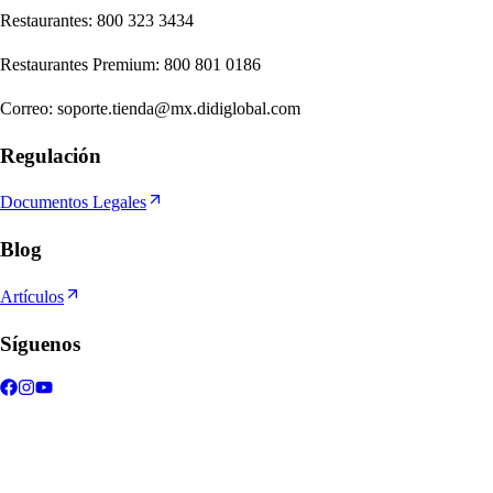
Re
s
t
auran
t
e
s
:
800 323 3434
Re
s
t
auran
t
e
s
Premium
:
800 801 0186
Correo
:
soporte.tienda@mx.didiglobal.com
Regulación
Documentos Legales
Blog
Artículos
Síguenos