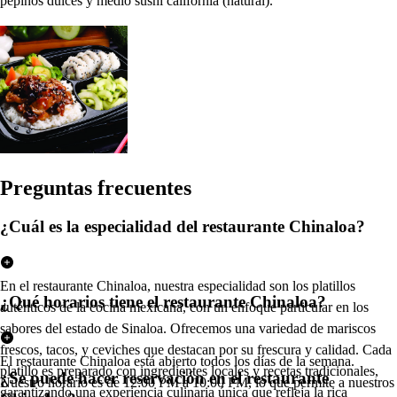
pepinos dulces y medio sushi california (natural).
Pregun
t
a
s
frecuen
t
e
s
¿Cuál es la especialidad del restaurante Chinaloa?
En el restaurante Chinaloa, nuestra especialidad son los platillos
¿Qué horarios tiene el restaurante Chinaloa?
auténticos de la cocina mexicana, con un enfoque particular en los
sabores del estado de Sinaloa. Ofrecemos una variedad de mariscos
frescos, tacos, y ceviches que destacan por su frescura y calidad. Cada
El restaurante Chinaloa está abierto todos los días de la semana.
platillo es preparado con ingredientes locales y recetas tradicionales,
¿Se puede hacer reservación en el restaurante
Nuestro horario es de 12:00 PM a 10:00 PM, lo que permite a nuestros
garantizando una experiencia culinaria única que refleja la rica