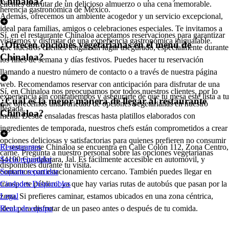
Chinaloa?
clientes disfrutar de un delicioso almuerzo o una cena memorable.
herencia gastronómica de México.
Además, ofrecemos un ambiente acogedor y un servicio excepcional,
ideal para familias, amigos o celebraciones especiales. Te invitamos a
Sí, en el restaurante Chinaloa aceptamos reservaciones para garantizar
visitarnos y disfrutar de una experiencia gastronómica inigualable.
¿Ofrecen opciones vegetarianas en el menú de
que nuestros clientes tengan un lugar asegurado, especialmente durante
Chinaloa?
los fines de semana y días festivos. Puedes hacer tu reservación
llamando a nuestro número de contacto o a través de nuestra página
web. Recomendamos reservar con anticipación para disfrutar de una
Sí, en Chinaloa nos preocupamos por todos nuestros clientes, por lo
experiencia sin contratiempos y asegurarte de que tu mesa esté lista a tu
¿Cuál es la mejor manera de llegar al restaurante
que ofrecemos una variedad de opciones vegetarianas en nuestro
llegada.
Chinaloa?
menú. Desde ensaladas frescas hasta platillos elaborados con
ingredientes de temporada, nuestros chefs están comprometidos a crear
opciones deliciosas y satisfactorias para quienes prefieren no consumir
El restaurante Chinaloa se encuentra en Calle Colón 112, Zona Centro,
Restaurantes
carne. Pregunta a nuestro personal sobre las opciones vegetarianas
44100 Guadalajara, Jal. Es fácilmente accesible en automóvil, y
Socio repartidor
disponibles durante tu visita.
contamos con estacionamiento cercano. También puedes llegar en
Soporte repartidor
transporte público, ya que hay varias rutas de autobús que pasan por la
Ciudades Disponibles
zona. Si prefieres caminar, estamos ubicados en una zona céntrica,
Legal
ideal para disfrutar de un paseo antes o después de tu comida.
Renta de equipo