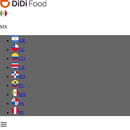
MX
AR
CL
CO
CR
DO
EC
MX
PA
PE