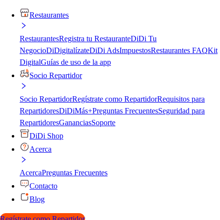
Restaurantes
Restaurantes
Registra tu Restaurante
DiDi Tu
Negocio
DiDigitalízate
DiDi Ads
Impuestos
Restaurantes FAQ
Kit
Digital
Guías de uso de la app
Socio Repartidor
Socio Repartidor
Regístrate como Repartidor
Requisitos para
Repartidores
DiDiMás+
Preguntas Frecuentes
Seguridad para
Repartidores
Ganancias
Soporte
DiDi Shop
Acerca
Acerca
Preguntas Frecuentes
Contacto
Blog
Regístrate como Repartidor