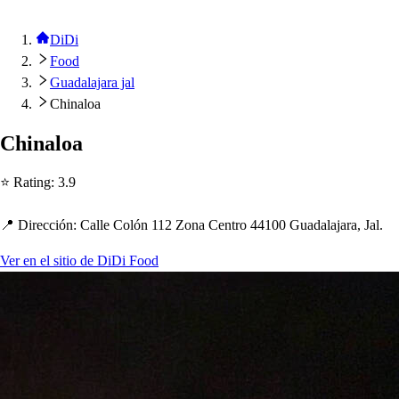
DiDi
Food
Guadalajara jal
Chinaloa
C
h
inaloa
⭐ Ra
t
ing
:
3.9
📍 Dirección
:
Calle Colón 112 Zona Cen
t
ro 44100 Guadalajara, Jal.
Ver en el sitio de DiDi Food