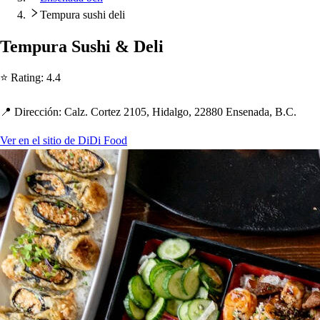
Tempura sushi deli
Tem
p
ura Su
s
h
i & Deli
⭐ Ra
t
ing
:
4.4
📍 Dirección
:
Calz. Cor
t
ez 2105, Hidalgo, 22880 En
s
enada, B.C.
Ver en el sitio de DiDi Food