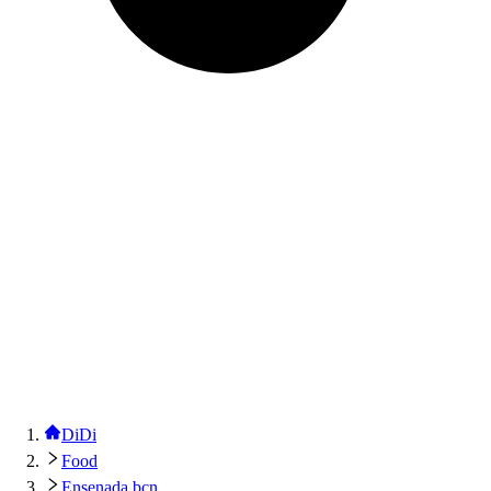
DiDi
Food
Ensenada bcn