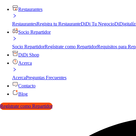
Restaurantes
Restaurantes
Registra tu Restaurante
DiDi Tu Negocio
DiDigitalíz
Socio Repartidor
Socio Repartidor
Regístrate como Repartidor
Requisitos para Rep
DiDi Shop
Acerca
Acerca
Preguntas Frecuentes
Contacto
Blog
Regístrate como Repartidor