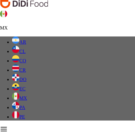
MX
AR
CL
CO
CR
DO
EC
MX
PA
PE