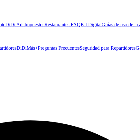
ate
DiDi Ads
Impuestos
Restaurantes FAQ
Kit Digital
Guías de uso de la
artidores
DiDiMás+
Preguntas Frecuentes
Seguridad para Repartidores
G