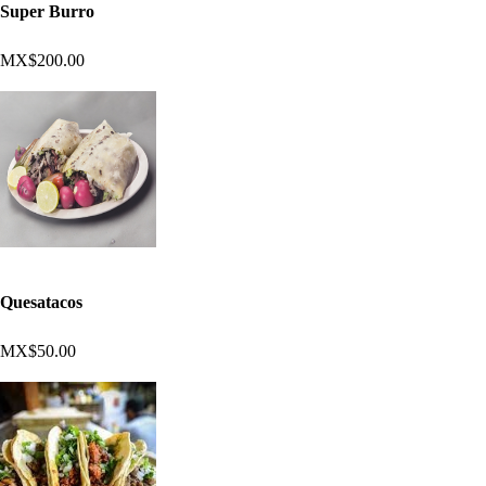
Super Burro
MX$200.00
Quesatacos
MX$50.00