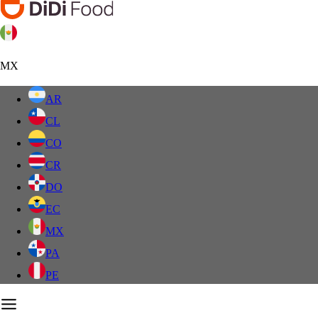
MX
AR
CL
CO
CR
DO
EC
MX
PA
PE