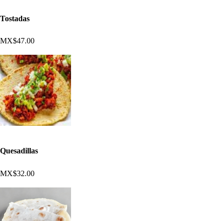
Tostadas
MX$47.00
Quesadillas
MX$32.00