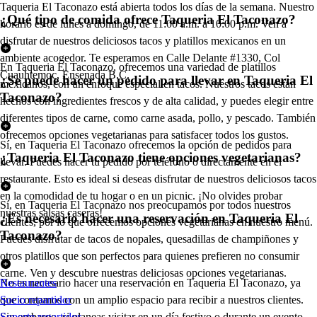
Taqueria El Taconazo está abierta todos los días de la semana. Nuestro
¿Qué tipo de comida ofrece Taqueria El Taconazo?
horario es de lunes a domingo, de 11:00 a.m. a 10:00 p.m. Ven a
disfrutar de nuestros deliciosos tacos y platillos mexicanos en un
ambiente acogedor. Te esperamos en Calle Delante #1330, Col
En Taqueria El Taconazo, ofrecemos una variedad de platillos
Cuauhtemoc, Ensenada B.C.
¿Se puede hacer un pedido para llevar en Taqueria El
mexicanos, con un enfoque especial en tacos. Nuestros tacos están
Taconazo?
hechos con ingredientes frescos y de alta calidad, y puedes elegir entre
diferentes tipos de carne, como carne asada, pollo, y pescado. También
ofrecemos opciones vegetarianas para satisfacer todos los gustos.
Sí, en Taqueria El Taconazo ofrecemos la opción de pedidos para
¿Taqueria El Taconazo tiene opciones vegetarianas?
llevar. Puedes hacer tu pedido por teléfono o directamente en el
restaurante. Esto es ideal si deseas disfrutar de nuestros deliciosos tacos
en la comodidad de tu hogar o en un picnic. ¡No olvides probar
Sí, en Taqueria El Taconazo nos preocupamos por todos nuestros
nuestras salsas caseras!
¿Es necesario hacer una reservación en Taqueria El
clientes, por lo que ofrecemos opciones vegetarianas en nuestro menú.
Taconazo?
Puedes disfrutar de tacos de nopales, quesadillas de champiñones y
otros platillos que son perfectos para quienes prefieren no consumir
carne. Ven y descubre nuestras deliciosas opciones vegetarianas.
No es necesario hacer una reservación en Taqueria El Taconazo, ya
Restaurantes
que contamos con un amplio espacio para recibir a nuestros clientes.
Socio repartidor
Sin embargo, si planeas visitar en un día festivo o durante un evento
Soporte repartidor