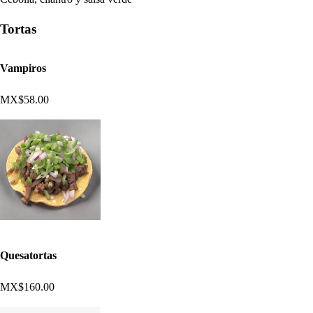
Tortas
Vampiros
MX$58.00
Quesatortas
MX$160.00