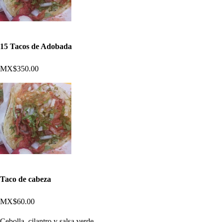
15 Tacos de Adobada
MX$350.00
Taco de cabeza
MX$60.00
Cebolla, cilantro y salsa verde