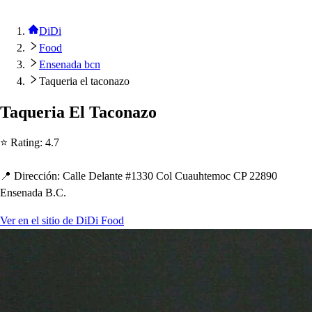
DiDi
Food
Ensenada bcn
Taqueria el taconazo
Taqueria El Taconazo
⭐ Ra
t
ing
:
4.7
📍 Dirección
:
Calle Delan
t
e #1330 Col Cuau
h
t
emoc CP 22890
En
s
enada B.C.
Ver en el sitio de DiDi Food