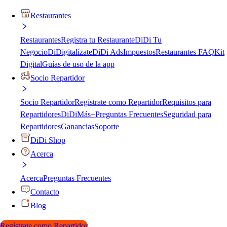
Restaurantes
Restaurantes
Registra tu Restaurante
DiDi Tu
Negocio
DiDigitalízate
DiDi Ads
Impuestos
Restaurantes FAQ
Kit
Digital
Guías de uso de la app
Socio Repartidor
Socio Repartidor
Regístrate como Repartidor
Requisitos para
Repartidores
DiDiMás+
Preguntas Frecuentes
Seguridad para
Repartidores
Ganancias
Soporte
DiDi Shop
Acerca
Acerca
Preguntas Frecuentes
Contacto
Blog
Regístrate como Repartidor