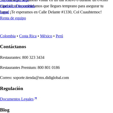
especial, te recomendamos que llegues temprano para asegurar tu
Ciudades Disponibles
lugar. ¡Te esperamos en Calle Delante #1330, Col Cuauhtemoc!
Legal
Renta de equipo
Colombia
•
Costa Rica
•
México
•
Perú
Contáctanos
Re
s
t
auran
t
e
s
:
800 323 3434
Re
s
t
auran
t
e
s
Premium
:
800 801 0186
Correo
:
soporte.tienda@mx.didiglobal.com
Regulación
Documentos Legales
Blog