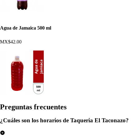
Agua de Jamaica 500 ml
MX$42.00
Pregun
t
a
s
frecuen
t
e
s
¿Cuáles son los horarios de Taqueria El Taconazo?