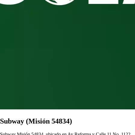
Subway (Misión 54834)
Subway Misión 54834, ubicado en Av Reforma y Calle 11 No. 1122