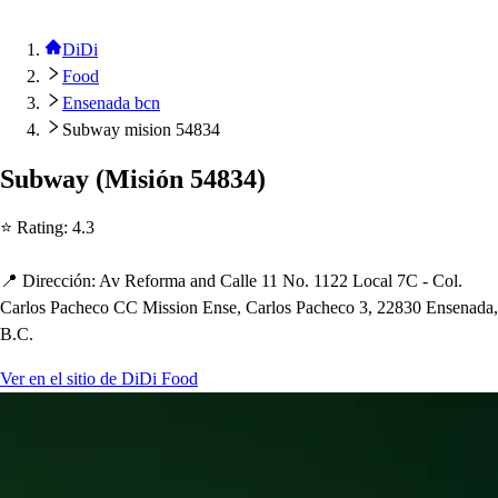
DiDi
Food
Ensenada bcn
Subway mision 54834
Subway
(
Mi
s
ión 54834
)
⭐ Ra
t
ing
:
4.3
📍 Dirección
:
Av Reforma and Calle 11 No. 1122 Local 7C - Col.
Carlo
s
Pac
h
eco CC Mi
s
s
ion En
s
e, Carlo
s
Pac
h
eco 3, 22830 En
s
enada,
B.C.
Ver en el sitio de DiDi Food