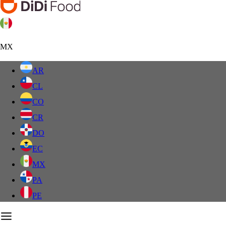
MX
AR
CL
CO
CR
DO
EC
MX
PA
PE