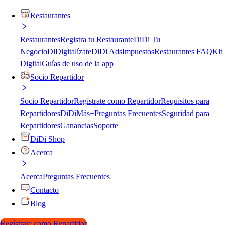
Restaurantes
Restaurantes
Registra tu Restaurante
DiDi Tu
Negocio
DiDigitalízate
DiDi Ads
Impuestos
Restaurantes FAQ
Kit
Digital
Guías de uso de la app
Socio Repartidor
Socio Repartidor
Regístrate como Repartidor
Requisitos para
Repartidores
DiDiMás+
Preguntas Frecuentes
Seguridad para
Repartidores
Ganancias
Soporte
DiDi Shop
Acerca
Acerca
Preguntas Frecuentes
Contacto
Blog
Regístrate como Repartidor