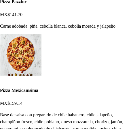
Pizza Pazztor
MX$141.70
Carne adobada, piña, cebolla blanca, cebolla morada y jalapeño.
Pizza Mexicanísima
MX$159.14
Base de salsa con preparado de chile habanero, chile jalapeño,
champiñon fresco, chile poblano, queso mozzarella, chorizo, jamón,
peperonni, espolvoreado de chicharrón, carne molida, tocino, chile