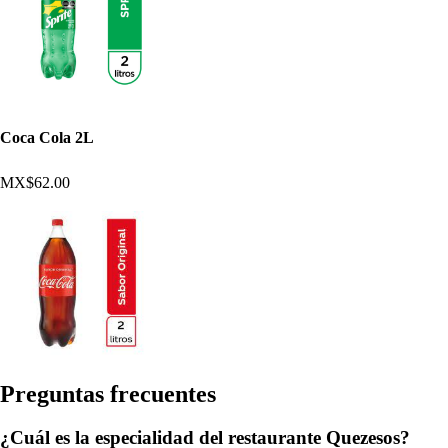
Coca Cola 2L
MX$62.00
Pregun
t
a
s
frecuen
t
e
s
¿Cuál es la especialidad del restaurante Quezesos?