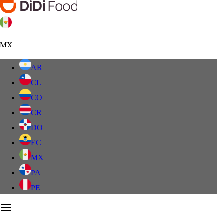
MX
AR
CL
CO
CR
DO
EC
MX
PA
PE