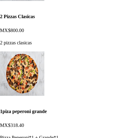
2 Pizzas Clasicas
MX$800.00
2 pizzas clasicas
1piza peperoni grande
MX$318.40
Pizza Peperoni*1 + Grande*1