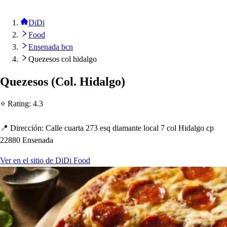
DiDi
Food
Ensenada bcn
Quezesos col hidalgo
Queze
s
o
s
(
Col. Hidalgo
)
⭐ Ra
t
ing
:
4.3
📍 Dirección
:
Calle cuar
t
a 273 e
s
q diaman
t
e local 7 col Hidalgo c
p
22880 En
s
enada
Ver en el sitio de DiDi Food