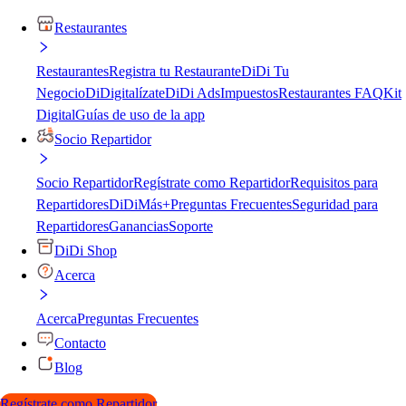
Restaurantes
Restaurantes
Registra tu Restaurante
DiDi Tu
Negocio
DiDigitalízate
DiDi Ads
Impuestos
Restaurantes FAQ
Kit
Digital
Guías de uso de la app
Socio Repartidor
Socio Repartidor
Regístrate como Repartidor
Requisitos para
Repartidores
DiDiMás+
Preguntas Frecuentes
Seguridad para
Repartidores
Ganancias
Soporte
DiDi Shop
Acerca
Acerca
Preguntas Frecuentes
Contacto
Blog
Regístrate como Repartidor