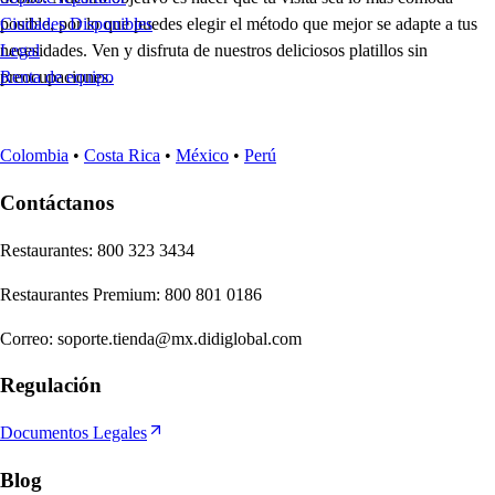
posible, por lo que puedes elegir el método que mejor se adapte a tus
Ciudades Disponibles
necesidades. Ven y disfruta de nuestros deliciosos platillos sin
Legal
preocupaciones.
Renta de equipo
Colombia
•
Costa Rica
•
México
•
Perú
Contáctanos
Re
s
t
auran
t
e
s
:
800 323 3434
Re
s
t
auran
t
e
s
Premium
:
800 801 0186
Correo
:
soporte.tienda@mx.didiglobal.com
Regulación
Documentos Legales
Blog