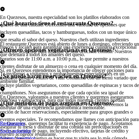
En Quezesos, nuestra especialidad son los platillos elaborados con
¿Qué horarios tiene el restaurante Quezesos?
quesos de alta calidad. Ofrecemos una variedad de opciones que
incluyen quesadillas, tacos y hamburguesas, todos con un toque único
que resalta el sabor del queso. Nuestros chefs utilizan ingredientes
El restaurante Quezesos está abierto de lunes a domingo, ofreciendo un
frescos y locales para garantizar una experiencia culinaria excepcional
¿Ofrecen opciones vegetarianas en Quezesos?
ambiente acogedor para disfrutar de una deliciosa comida. Nuestros
que deleitará a todos los amantes del queso.
horarios son de 11:00 a.m. a 10:00 p.m., lo que permite a nuestros
clientes disfrutar de un almuerzo o cena en cualquier momento del día.
Sí, en Quezesos entendemos la importancia de ofrecer opciones para
Te invitamos a visitarnos y probar nuestras especialidades en un
¿Se puede hacer reservación en Quezesos?
todos los gustos y estilos de vida. Contamos con un menú variado que
ambiente familiar.
incluye platillos vegetarianos, como quesadillas de espinacas y tacos de
champiñones. Nos aseguramos de que cada opción sea igual de
En Quezesos, valoramos a nuestros clientes y queremos asegurarnos
deliciosa y satisfactoria, para que todos nuestros clientes puedan
¿Qué métodos de pago aceptan en Quezesos?
de que tengan la mejor experiencia posible. Por ello, ofrecemos la
disfrutar de una experiencia gastronómica memorable.
opción de hacer reservaciones, especialmente para grupos grandes o
eventos especiales. Te recomendamos que llames con anticipación para
En Quezesos, queremos facilitar tu experiencia de pago. Aceptamos
Restaurantes
asegurar tu mesa y disfrutar de una comida sin preocupaciones en
diversas formas de pago, incluyendo efectivo, tarjetas de crédito y
Socio repartidor
nuestro acogedor restaurante.
débito. Nuestro objetivo es hacer que tu visita sea lo más cómoda
Soporte repartidor