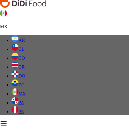
MX
AR
CL
CO
CR
DO
EC
MX
PA
PE