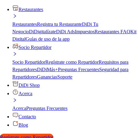
Restaurantes
Restaurantes
Registra tu Restaurante
DiDi Tu
Negocio
DiDigitalízate
DiDi Ads
Impuestos
Restaurantes FAQ
Kit
Digital
Guías de uso de la app
Socio Repartidor
Socio Repartidor
Regístrate como Repartidor
Requisitos para
Repartidores
DiDiMás+
Preguntas Frecuentes
Seguridad para
Repartidores
Ganancias
Soporte
DiDi Shop
Acerca
Acerca
Preguntas Frecuentes
Contacto
Blog
Regístrate como Repartidor