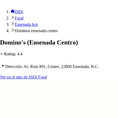
DiDi
Food
Ensenada bcn
Dominos ensenada centro
Domino'
s
(
En
s
enada Cen
t
ro
)
⭐ Ra
t
ing
:
4.4
📍 Dirección
:
Av. Ruiz 891, Cen
t
ro, 22800 En
s
enada, B.C.
Ver en el sitio de DiDi Food