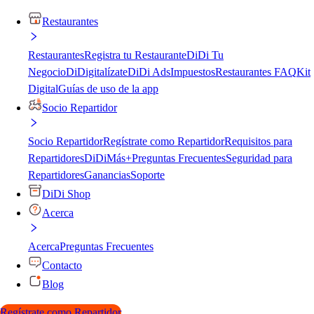
Restaurantes
Restaurantes
Registra tu Restaurante
DiDi Tu
Negocio
DiDigitalízate
DiDi Ads
Impuestos
Restaurantes FAQ
Kit
Digital
Guías de uso de la app
Socio Repartidor
Socio Repartidor
Regístrate como Repartidor
Requisitos para
Repartidores
DiDiMás+
Preguntas Frecuentes
Seguridad para
Repartidores
Ganancias
Soporte
DiDi Shop
Acerca
Acerca
Preguntas Frecuentes
Contacto
Blog
Regístrate como Repartidor