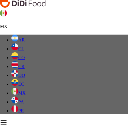
MX
AR
CL
CO
CR
DO
EC
MX
PA
PE