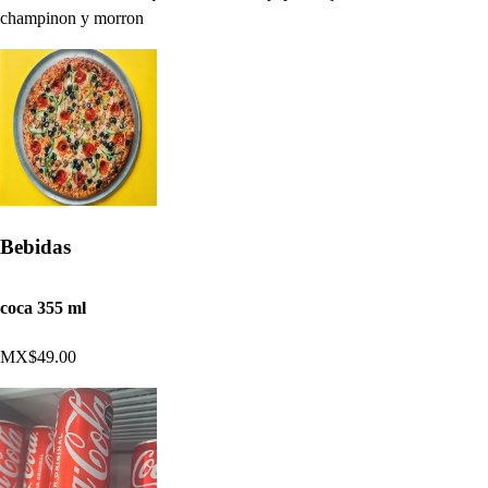
champinon y morron
Bebidas
coca 355 ml
MX$49.00