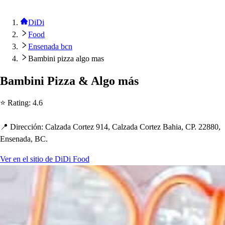
DiDi
Food
Ensenada bcn
Bambini pizza algo mas
Bambini Pizza & Algo má
s
⭐ Ra
t
ing
:
4.6
📍 Dirección
:
Calzada Cor
t
ez 914, Calzada Cor
t
ez Ba
h
ia, CP. 22880,
En
s
enada, BC.
Ver en el sitio de DiDi Food