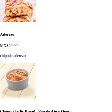
Aderezo
MX$20.00
chipotle aderezo
Cheesy Garlic Bread , Pan de Ajo y Queso