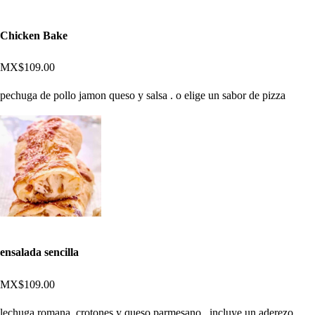
Chicken Bake
MX$109.00
pechuga de pollo jamon queso y salsa . o elige un sabor de pizza
ensalada sencilla
MX$109.00
lechuga romana ,crotones y queso parmesano , incluye un aderezo