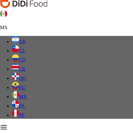
MX
AR
CL
CO
CR
DO
EC
MX
PA
PE