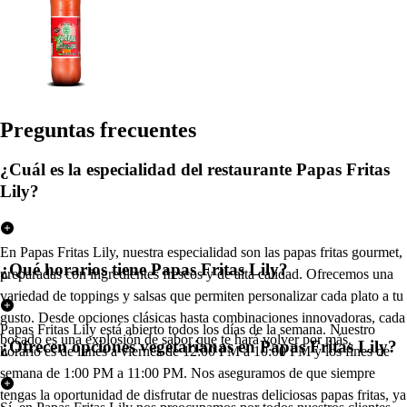
Pregun
t
a
s
frecuen
t
e
s
¿Cuál es la especialidad del restaurante Papas Fritas
Lily?
En Papas Fritas Lily, nuestra especialidad son las papas fritas gourmet,
¿Qué horarios tiene Papas Fritas Lily?
preparadas con ingredientes frescos y de alta calidad. Ofrecemos una
variedad de toppings y salsas que permiten personalizar cada plato a tu
gusto. Desde opciones clásicas hasta combinaciones innovadoras, cada
Papas Fritas Lily está abierto todos los días de la semana. Nuestro
bocado es una explosión de sabor que te hará volver por más.
¿Ofrecen opciones vegetarianas en Papas Fritas Lily?
horario es de lunes a viernes de 12:00 PM a 10:00 PM y los fines de
semana de 1:00 PM a 11:00 PM. Nos aseguramos de que siempre
tengas la oportunidad de disfrutar de nuestras deliciosas papas fritas, ya