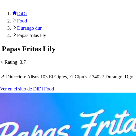
DiDi
Food
Durango dur
Papas fritas lily
Pa
p
a
s
Fri
t
a
s
Lily
⭐ Ra
t
ing
:
3.7
📍 Dirección
:
Ali
s
o
s
103 El Ci
p
ré
s
, El Ci
p
ré
s
2 34027 Durango, Dgo.
Ver en el sitio de DiDi Food