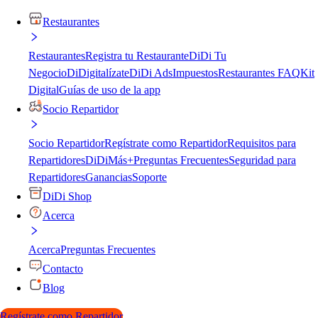
Restaurantes
Restaurantes
Registra tu Restaurante
DiDi Tu
Negocio
DiDigitalízate
DiDi Ads
Impuestos
Restaurantes FAQ
Kit
Digital
Guías de uso de la app
Socio Repartidor
Socio Repartidor
Regístrate como Repartidor
Requisitos para
Repartidores
DiDiMás+
Preguntas Frecuentes
Seguridad para
Repartidores
Ganancias
Soporte
DiDi Shop
Acerca
Acerca
Preguntas Frecuentes
Contacto
Blog
Regístrate como Repartidor