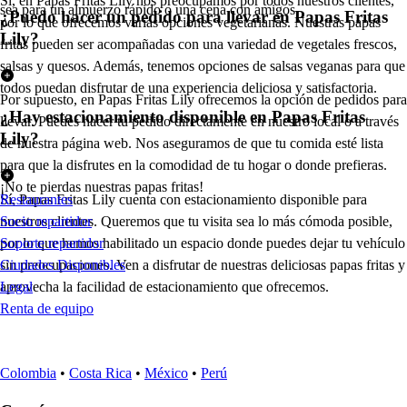
Sí, en Papas Fritas Lily nos preocupamos por todos nuestros clientes,
sea para un almuerzo rápido o una cena con amigos.
¿Puedo hacer un pedido para llevar en Papas Fritas
por lo que ofrecemos varias opciones vegetarianas. Nuestras papas
Lily?
fritas pueden ser acompañadas con una variedad de vegetales frescos,
salsas y quesos. Además, tenemos opciones de salsas veganas para que
todos puedan disfrutar de una experiencia deliciosa y satisfactoria.
Por supuesto, en Papas Fritas Lily ofrecemos la opción de pedidos para
¿Hay estacionamiento disponible en Papas Fritas
llevar. Puedes hacer tu pedido directamente en nuestro local o a través
Lily?
de nuestra página web. Nos aseguramos de que tu comida esté lista
para que la disfrutes en la comodidad de tu hogar o donde prefieras.
¡No te pierdas nuestras papas fritas!
Sí, Papas Fritas Lily cuenta con estacionamiento disponible para
Restaurantes
nuestros clientes. Queremos que tu visita sea lo más cómoda posible,
Socio repartidor
por lo que hemos habilitado un espacio donde puedes dejar tu vehículo
Soporte repartidor
sin preocupaciones. Ven a disfrutar de nuestras deliciosas papas fritas y
Ciudades Disponibles
aprovecha la facilidad de estacionamiento que ofrecemos.
Legal
Renta de equipo
Colombia
•
Costa Rica
•
México
•
Perú