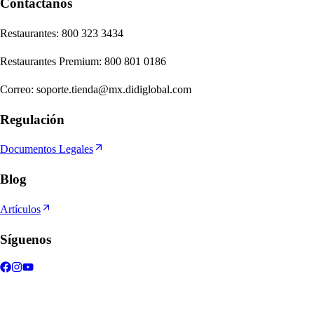
Contáctanos
Re
s
t
auran
t
e
s
:
800 323 3434
Re
s
t
auran
t
e
s
Premium
:
800 801 0186
Correo
:
soporte.tienda@mx.didiglobal.com
Regulación
Documentos Legales
Blog
Artículos
Síguenos