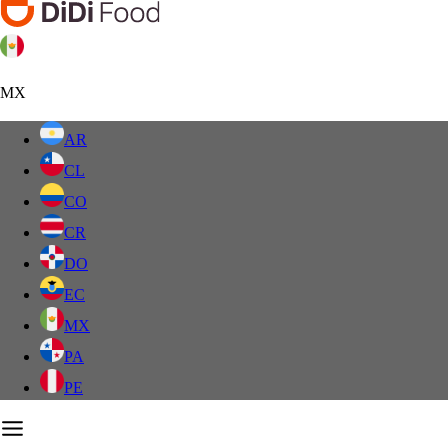
MX
AR
CL
CO
CR
DO
EC
MX
PA
PE