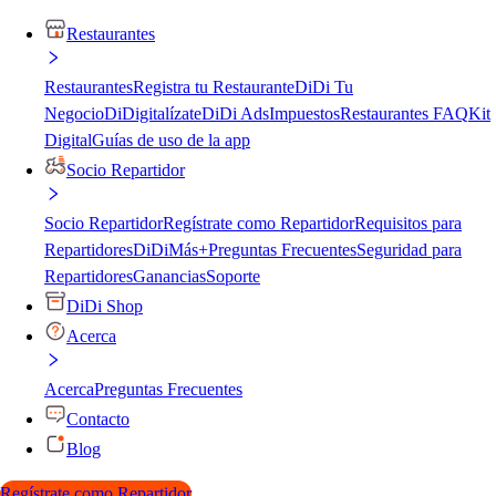
Restaurantes
Restaurantes
Registra tu Restaurante
DiDi Tu
Negocio
DiDigitalízate
DiDi Ads
Impuestos
Restaurantes FAQ
Kit
Digital
Guías de uso de la app
Socio Repartidor
Socio Repartidor
Regístrate como Repartidor
Requisitos para
Repartidores
DiDiMás+
Preguntas Frecuentes
Seguridad para
Repartidores
Ganancias
Soporte
DiDi Shop
Acerca
Acerca
Preguntas Frecuentes
Contacto
Blog
Regístrate como Repartidor