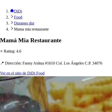
DiDi
Food
Durango dur
Mama mia restaurante
Mamá Mia Re
s
t
auran
t
e
⭐ Ra
t
ing
:
4.6
📍 Dirección
:
Fanny Ani
t
ua #1610 Col. Lo
s
Ángele
s
C.P. 34076
Ver en el sitio de DiDi Food