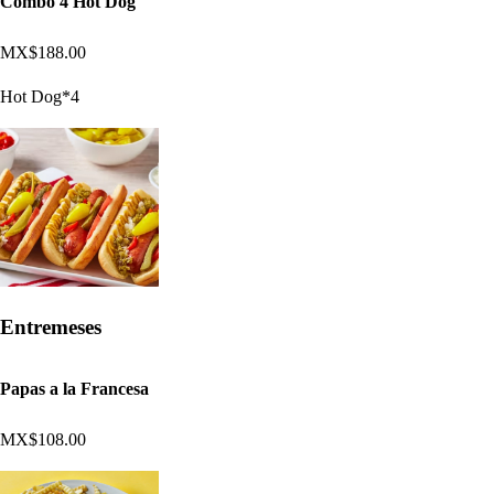
Combo 4 Hot Dog
MX$188.00
Hot Dog*4
Entremeses
Papas a la Francesa
MX$108.00