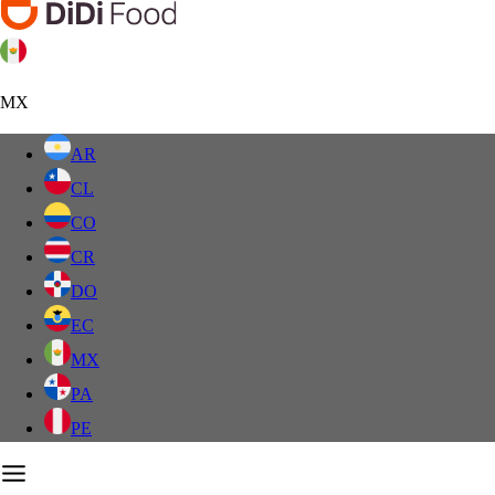
MX
AR
CL
CO
CR
DO
EC
MX
PA
PE