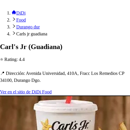
DiDi
Food
Durango dur
Carls jr guadiana
Carl'
s
Jr
(
Guadiana
)
⭐ Ra
t
ing
:
4.4
📍 Dirección
:
Avenida Univer
s
idad, 410A, Fracc Lo
s
Remedio
s
CP
34100, Durango Dgo.
Ver en el sitio de DiDi Food