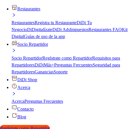
Restaurantes
Restaurantes
Registra tu Restaurante
DiDi Tu
Negocio
DiDigitalízate
DiDi Ads
Impuestos
Restaurantes FAQ
Kit
Digital
Guías de uso de la app
Socio Repartidor
Socio Repartidor
Regístrate como Repartidor
Requisitos para
Repartidores
DiDiMás+
Preguntas Frecuentes
Seguridad para
Repartidores
Ganancias
Soporte
DiDi Shop
Acerca
Acerca
Preguntas Frecuentes
Contacto
Blog
Regístrate como Repartidor