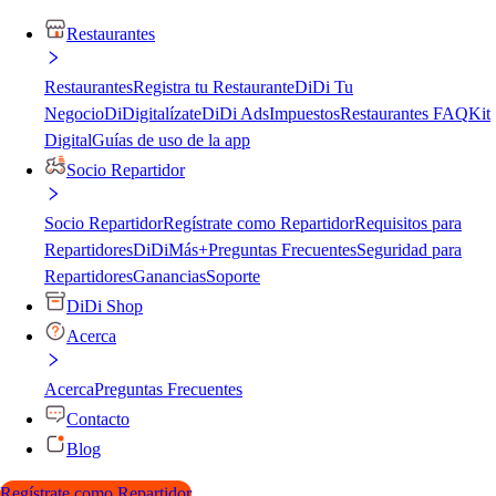
Restaurantes
Restaurantes
Registra tu Restaurante
DiDi Tu
Negocio
DiDigitalízate
DiDi Ads
Impuestos
Restaurantes FAQ
Kit
Digital
Guías de uso de la app
Socio Repartidor
Socio Repartidor
Regístrate como Repartidor
Requisitos para
Repartidores
DiDiMás+
Preguntas Frecuentes
Seguridad para
Repartidores
Ganancias
Soporte
DiDi Shop
Acerca
Acerca
Preguntas Frecuentes
Contacto
Blog
Regístrate como Repartidor