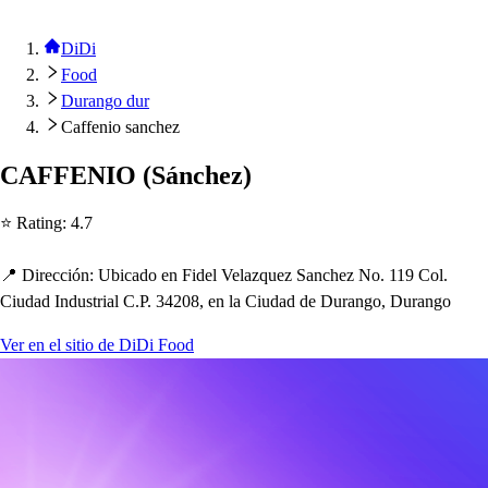
DiDi
Food
Durango dur
Caffenio sanchez
CAFFENIO
(
Sánc
h
ez
)
⭐ Ra
t
ing
:
4.7
📍 Dirección
:
Ubicado en Fidel Velazquez Sanc
h
ez No. 119 Col.
Ciudad Indu
s
t
rial C.P. 34208, en la Ciudad de Durango, Durango
Ver en el sitio de DiDi Food