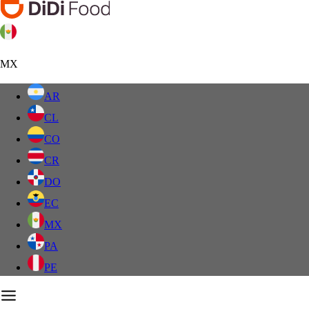
MX
AR
CL
CO
CR
DO
EC
MX
PA
PE