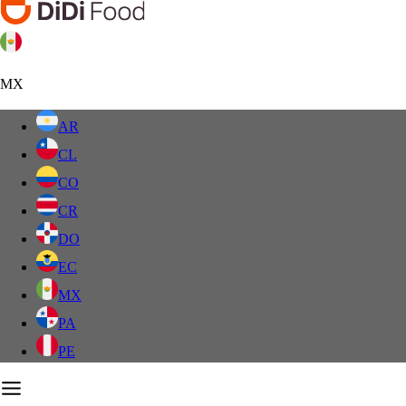
MX
AR
CL
CO
CR
DO
EC
MX
PA
PE