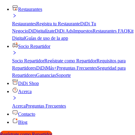
Restaurantes
Restaurantes
Registra tu Restaurante
DiDi Tu
Negocio
DiDigitalízate
DiDi Ads
Impuestos
Restaurantes FAQ
Kit
Digital
Guías de uso de la app
Socio Repartidor
Socio Repartidor
Regístrate como Repartidor
Requisitos para
Repartidores
DiDiMás+
Preguntas Frecuentes
Seguridad para
Repartidores
Ganancias
Soporte
DiDi Shop
Acerca
Acerca
Preguntas Frecuentes
Contacto
Blog
Regístrate como Repartidor