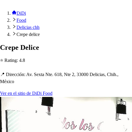
DiDi
Food
Delicias chh
Crepe delice
Cre
p
e Delice
⭐ Ra
t
ing
:
4.8
📍 Dirección
:
Av. Sex
t
a N
t
e. 618, N
t
e 2, 33000 Delicia
s
, C
h
i
h
.,
México
Ver en el sitio de DiDi Food