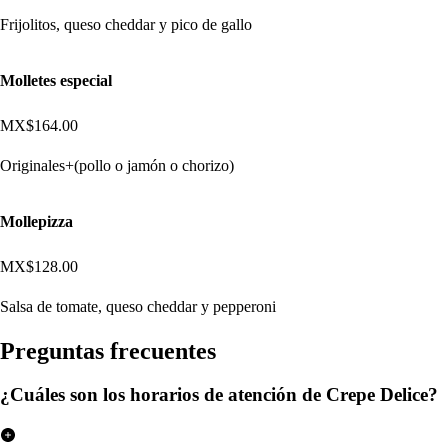
Frijolitos, queso cheddar y pico de gallo
Molletes especial
MX$164.00
Originales+(pollo o jamón o chorizo)
Mollepizza
MX$128.00
Salsa de tomate, queso cheddar y pepperoni
Pregun
t
a
s
frecuen
t
e
s
¿Cuáles son los horarios de atención de Crepe Delice?