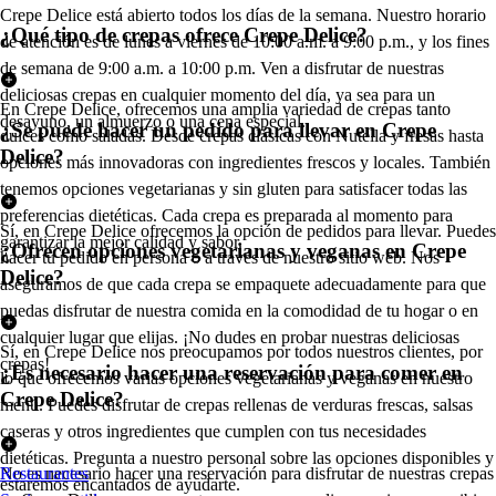
Crepe Delice está abierto todos los días de la semana. Nuestro horario
¿Qué tipo de crepas ofrece Crepe Delice?
de atención es de lunes a viernes de 10:00 a.m. a 9:00 p.m., y los fines
de semana de 9:00 a.m. a 10:00 p.m. Ven a disfrutar de nuestras
deliciosas crepas en cualquier momento del día, ya sea para un
En Crepe Delice, ofrecemos una amplia variedad de crepas tanto
desayuno, un almuerzo o una cena especial.
¿Se puede hacer un pedido para llevar en Crepe
dulces como saladas. Desde crepas clásicas con Nutella y fresas hasta
Delice?
opciones más innovadoras con ingredientes frescos y locales. También
tenemos opciones vegetarianas y sin gluten para satisfacer todas las
preferencias dietéticas. Cada crepa es preparada al momento para
Sí, en Crepe Delice ofrecemos la opción de pedidos para llevar. Puedes
garantizar la mejor calidad y sabor.
¿Ofrecen opciones vegetarianas y veganas en Crepe
hacer tu pedido en persona o a través de nuestro sitio web. Nos
Delice?
aseguramos de que cada crepa se empaquete adecuadamente para que
puedas disfrutar de nuestra comida en la comodidad de tu hogar o en
cualquier lugar que elijas. ¡No dudes en probar nuestras deliciosas
Sí, en Crepe Delice nos preocupamos por todos nuestros clientes, por
crepas!
¿Es necesario hacer una reservación para comer en
lo que ofrecemos varias opciones vegetarianas y veganas en nuestro
Crepe Delice?
menú. Puedes disfrutar de crepas rellenas de verduras frescas, salsas
caseras y otros ingredientes que cumplen con tus necesidades
dietéticas. Pregunta a nuestro personal sobre las opciones disponibles y
No es necesario hacer una reservación para disfrutar de nuestras crepas
Restaurantes
estaremos encantados de ayudarte.