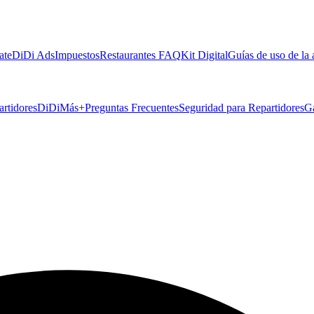
ate
DiDi Ads
Impuestos
Restaurantes FAQ
Kit Digital
Guías de uso de la
artidores
DiDiMás+
Preguntas Frecuentes
Seguridad para Repartidores
G