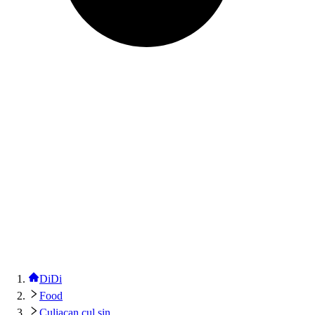
DiDi
Food
Culiacan cul sin