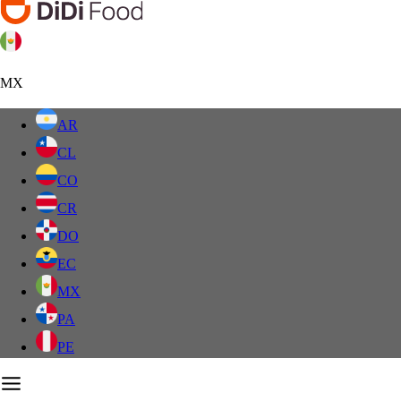
MX
AR
CL
CO
CR
DO
EC
MX
PA
PE