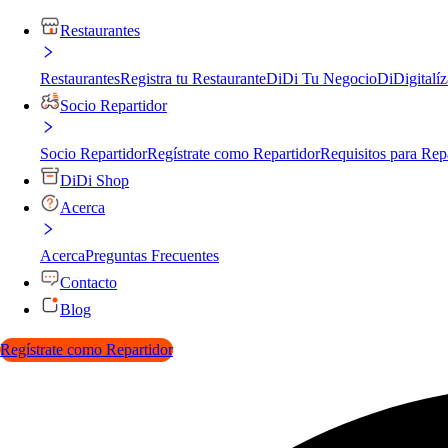
Restaurantes
Restaurantes
Registra tu Restaurante
DiDi Tu Negocio
DiDigitalíz
Socio Repartidor
Socio Repartidor
Regístrate como Repartidor
Requisitos para Rep
DiDi Shop
Acerca
Acerca
Preguntas Frecuentes
Contacto
Blog
Regístrate como Repartidor