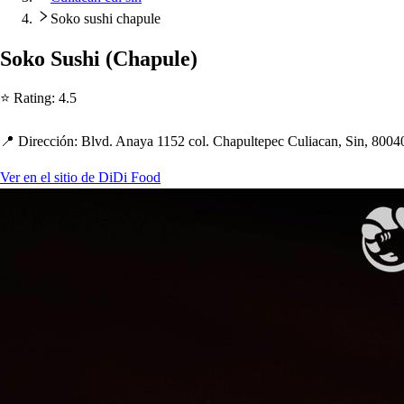
Soko sushi chapule
Soko Su
s
h
i
(
C
h
a
p
ule
)
⭐ Ra
t
ing
:
4.5
📍 Dirección
:
Blvd. Anaya 1152 col. C
h
a
p
ul
t
e
p
ec Culiacan, Sin, 8004
Ver en el sitio de DiDi Food