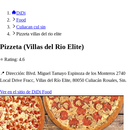
DiDi
Food
Culiacan cul sin
Pizzeta villas del rio elite
Pizze
t
a
(
Villa
s
del Rio Eli
t
e
)
⭐ Ra
t
ing
:
4.6
📍 Dirección
:
Blvd. Miguel Tamayo E
s
p
inoza de lo
s
Mon
t
ero
s
2740
Local Drive Fracc, Villa
s
del Río Eli
t
e, 80050 Culiacán Ro
s
ale
s
, Sin.
Ver en el sitio de DiDi Food