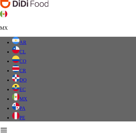
MX
AR
CL
CO
CR
DO
EC
MX
PA
PE