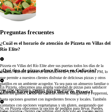
Pregun
t
a
s
frecuen
t
e
s
¿Cuál es el horario de atención de Pizzeta en Villas del
Río Elite?
Pizzeta en Villas del Río Elite abre sus puertas todos los días de la
¿Qué tipo de pizzas ofrece Pizzeta en Culiacán?
semana. Nuestro horario de atención es de 12:00 PM a 10:00 PM, lo
que permite a nuestros clientes disfrutar de deliciosas pizzas y otros
platillos en un ambiente acogedor. Ya sea para un almuerzo familiar o
En Pizzeta, ofrecemos una amplia variedad de pizzas para satisfacer
una cena romántica, estamos aquí para servirte.
¿Puedo hacer pedidos para llevar en Pizzeta?
todos los gustos. Desde las clásicas como la Margherita y Pepperoni,
hasta opciones gourmet con ingredientes frescos y locales. También
contamos con opciones vegetarianas y sin gluten, asegurando que
Sí, en Pizzeta ofrecemos la opción de pedidos para llevar. Puedes
todos nuestros clientes encuentren algo delicioso en nuestro menú.