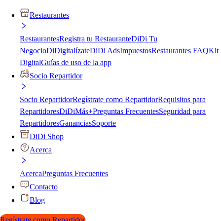
Restaurantes
Restaurantes
Registra tu Restaurante
DiDi Tu
Negocio
DiDigitalízate
DiDi Ads
Impuestos
Restaurantes FAQ
Kit
Digital
Guías de uso de la app
Socio Repartidor
Socio Repartidor
Regístrate como Repartidor
Requisitos para
Repartidores
DiDiMás+
Preguntas Frecuentes
Seguridad para
Repartidores
Ganancias
Soporte
DiDi Shop
Acerca
Acerca
Preguntas Frecuentes
Contacto
Blog
Regístrate como Repartidor