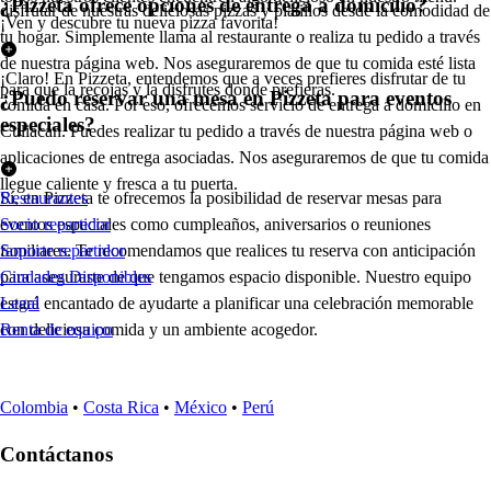
¿Pizzeta ofrece opciones de entrega a domicilio?
disfrutar de nuestras deliciosas pizzas y platillos desde la comodidad de
¡Ven y descubre tu nueva pizza favorita!
tu hogar. Simplemente llama al restaurante o realiza tu pedido a través
de nuestra página web. Nos aseguraremos de que tu comida esté lista
¡Claro! En Pizzeta, entendemos que a veces prefieres disfrutar de tu
para que la recojas y la disfrutes donde prefieras.
¿Puedo reservar una mesa en Pizzeta para eventos
comida en casa. Por eso, ofrecemos servicio de entrega a domicilio en
especiales?
Culiacán. Puedes realizar tu pedido a través de nuestra página web o
aplicaciones de entrega asociadas. Nos aseguraremos de que tu comida
llegue caliente y fresca a tu puerta.
Sí, en Pizzeta te ofrecemos la posibilidad de reservar mesas para
Restaurantes
eventos especiales como cumpleaños, aniversarios o reuniones
Socio repartidor
familiares. Te recomendamos que realices tu reserva con anticipación
Soporte repartidor
para asegurarte de que tengamos espacio disponible. Nuestro equipo
Ciudades Disponibles
estará encantado de ayudarte a planificar una celebración memorable
Legal
con deliciosa comida y un ambiente acogedor.
Renta de equipo
Colombia
•
Costa Rica
•
México
•
Perú
Contáctanos