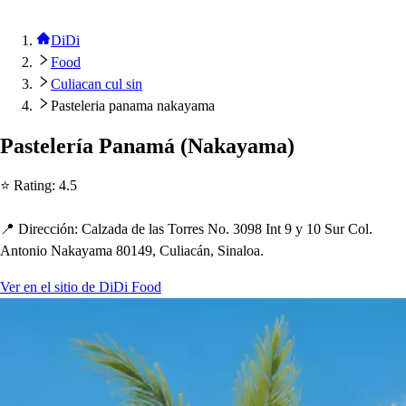
DiDi
Food
Culiacan cul sin
Pasteleria panama nakayama
Pa
s
t
elería Panamá
(
Nakayama
)
⭐ Ra
t
ing
:
4.5
📍 Dirección
:
Calzada de la
s
Torre
s
No. 3098 In
t
9 y 10 Sur Col.
An
t
onio Nakayama 80149, Culiacán, Sinaloa.
Ver en el sitio de DiDi Food