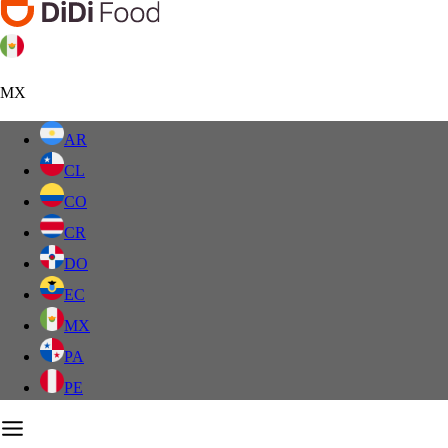
MX
AR
CL
CO
CR
DO
EC
MX
PA
PE