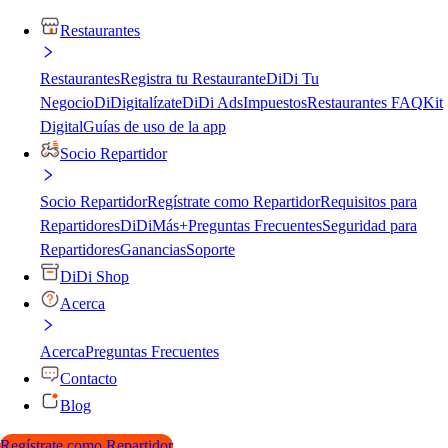
Restaurantes
Restaurantes
Registra tu Restaurante
DiDi Tu
Negocio
DiDigitalízate
DiDi Ads
Impuestos
Restaurantes FAQ
Kit
Digital
Guías de uso de la app
Socio Repartidor
Socio Repartidor
Regístrate como Repartidor
Requisitos para
Repartidores
DiDiMás+
Preguntas Frecuentes
Seguridad para
Repartidores
Ganancias
Soporte
DiDi Shop
Acerca
Acerca
Preguntas Frecuentes
Contacto
Blog
Regístrate como Repartidor