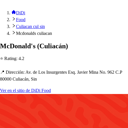
DiDi
Food
Culiacan cul sin
Mcdonalds culiacan
McDonald'
s
(
Culiacán
)
⭐ Ra
t
ing
:
4.2
📍 Dirección
:
Av. de Lo
s
In
s
urgen
t
e
s
E
s
q. Javier Mina No. 962 C.P
80000 Culiacán, Sin
Ver en el sitio de DiDi Food