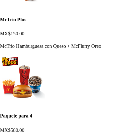
McTrío Plus
MX$150.00
McTrío Hamburguesa con Queso + McFlurry Oreo
Paquete para 4
MX$580.00