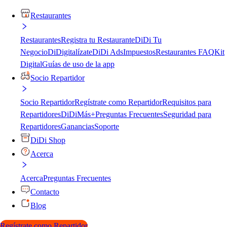
Restaurantes
Restaurantes
Registra tu Restaurante
DiDi Tu
Negocio
DiDigitalízate
DiDi Ads
Impuestos
Restaurantes FAQ
Kit
Digital
Guías de uso de la app
Socio Repartidor
Socio Repartidor
Regístrate como Repartidor
Requisitos para
Repartidores
DiDiMás+
Preguntas Frecuentes
Seguridad para
Repartidores
Ganancias
Soporte
DiDi Shop
Acerca
Acerca
Preguntas Frecuentes
Contacto
Blog
Regístrate como Repartidor