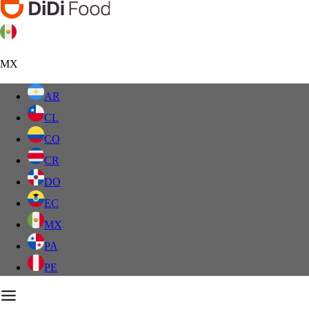
MX
AR
CL
CO
CR
DO
EC
MX
PA
PE