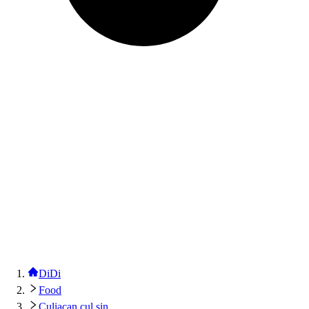
DiDi
Food
Culiacan cul sin