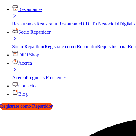
Restaurantes
Restaurantes
Registra tu Restaurante
DiDi Tu Negocio
DiDigitalíz
Socio Repartidor
Socio Repartidor
Regístrate como Repartidor
Requisitos para Rep
DiDi Shop
Acerca
Acerca
Preguntas Frecuentes
Contacto
Blog
Regístrate como Repartidor