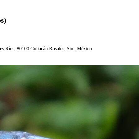
o
s
)
re
s
Río
s
, 80100 Culiacán Ro
s
ale
s
, Sin., México