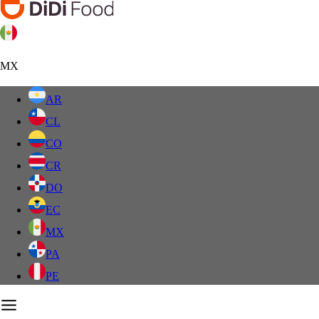
MX
AR
CL
CO
CR
DO
EC
MX
PA
PE