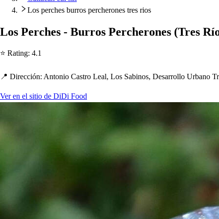
Los perches burros percherones tres rios
Lo
s
Perc
h
e
s
- Burro
s
Perc
h
erone
s
(
Tre
s
Rí
⭐ Ra
t
ing
:
4.1
📍 Dirección
:
An
t
onio Ca
s
t
ro Leal, Lo
s
Sabino
s
, De
s
arrollo Urbano T
Ver en el sitio de DiDi Food