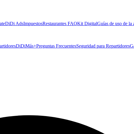
ate
DiDi Ads
Impuestos
Restaurantes FAQ
Kit Digital
Guías de uso de la
artidores
DiDiMás+
Preguntas Frecuentes
Seguridad para Repartidores
G