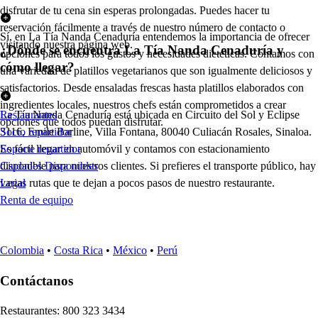
disfrutar de tu cena sin esperas prolongadas. Puedes hacer tu
reservación fácilmente a través de nuestro número de contacto o
Sí, en La Tía Nanda Cenaduría entendemos la importancia de ofrecer
visitando nuestra página web.
¿Dónde se encuentra La Tía Nanda Cenaduría y
opciones para todos los gustos y necesidades dietéticas. Contamos con
cómo llegar?
una variedad de platillos vegetarianos que son igualmente deliciosos y
satisfactorios. Desde ensaladas frescas hasta platillos elaborados con
ingredientes locales, nuestros chefs están comprometidos a crear
La Tía Nanda Cenaduría está ubicada en Circuito del Sol y Eclipse
Restaurantes
opciones que todos puedan disfrutar.
3116, Emile Barline, Villa Fontana, 80040 Culiacán Rosales, Sinaloa.
Socio repartidor
Es fácil llegar en automóvil y contamos con estacionamiento
Soporte repartidor
disponible para nuestros clientes. Si prefieres el transporte público, hay
Ciudades Disponibles
varias rutas que te dejan a pocos pasos de nuestro restaurante.
Legal
Renta de equipo
Colombia
•
Costa Rica
•
México
•
Perú
Contáctanos
Re
s
t
auran
t
e
s
:
800 323 3434