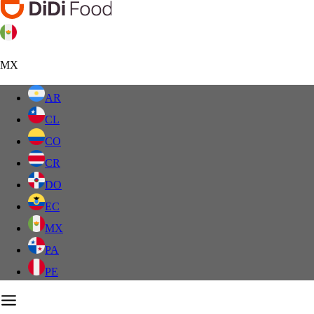
MX
AR
CL
CO
CR
DO
EC
MX
PA
PE