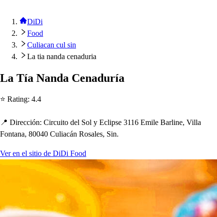
DiDi
Food
Culiacan cul sin
La tia nanda cenaduria
La Tía Nanda Cenaduría
⭐ Ra
t
ing
:
4.4
📍 Dirección
:
Circui
t
o del Sol y Ecli
p
s
e 3116 Emile Barline, Villa
Fon
t
ana, 80040 Culiacán Ro
s
ale
s
, Sin.
Ver en el sitio de DiDi Food