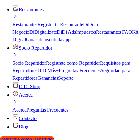
Restaurantes
Restaurantes
Registra tu Restaurante
DiDi Tu
Negocio
DiDigitalízate
DiDi Ads
Impuestos
Restaurantes FAQ
Kit
Digital
Guías de uso de la app
Socio Repartidor
Socio Repartidor
Regístrate como Repartidor
Requisitos para
Repartidores
DiDiMás+
Preguntas Frecuentes
Seguridad para
Repartidores
Ganancias
Soporte
DiDi Shop
Acerca
Acerca
Preguntas Frecuentes
Contacto
Blog
Regístrate como Repartidor