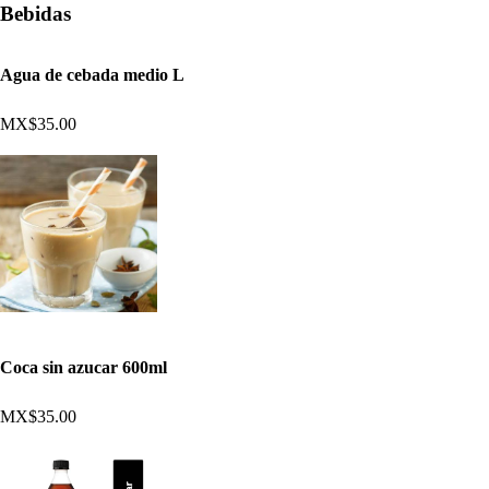
Bebidas
Agua de cebada medio L
MX$35.00
Coca sin azucar 600ml
MX$35.00