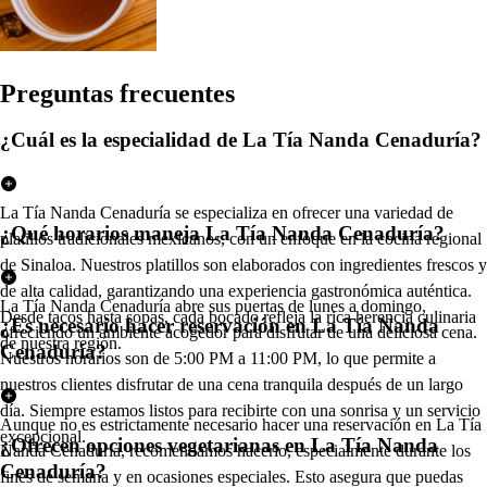
Pregun
t
a
s
frecuen
t
e
s
¿Cuál es la especialidad de La Tía Nanda Cenaduría?
La Tía Nanda Cenaduría se especializa en ofrecer una variedad de
¿Qué horarios maneja La Tía Nanda Cenaduría?
platillos tradicionales mexicanos, con un enfoque en la cocina regional
de Sinaloa. Nuestros platillos son elaborados con ingredientes frescos y
de alta calidad, garantizando una experiencia gastronómica auténtica.
La Tía Nanda Cenaduría abre sus puertas de lunes a domingo,
Desde tacos hasta sopas, cada bocado refleja la rica herencia culinaria
¿Es necesario hacer reservación en La Tía Nanda
ofreciendo un ambiente acogedor para disfrutar de una deliciosa cena.
de nuestra región.
Cenaduría?
Nuestros horarios son de 5:00 PM a 11:00 PM, lo que permite a
nuestros clientes disfrutar de una cena tranquila después de un largo
día. Siempre estamos listos para recibirte con una sonrisa y un servicio
Aunque no es estrictamente necesario hacer una reservación en La Tía
excepcional.
¿Ofrecen opciones vegetarianas en La Tía Nanda
Nanda Cenaduría, recomendamos hacerlo, especialmente durante los
Cenaduría?
fines de semana y en ocasiones especiales. Esto asegura que puedas