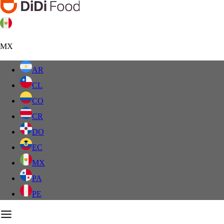
MX
AR
CL
CO
CR
DO
EC
MX
PA
PE