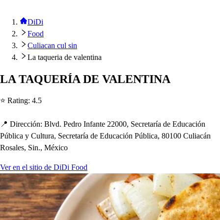
DiDi
Food
Culiacan cul sin
La taqueria de valentina
LA TAQUERÍA DE VALENTINA
⭐ Ra
t
ing
:
4.5
📍 Dirección
:
Blvd. Pedro Infan
t
e 22000, Secre
t
aría de Educación
Pública y Cul
t
ura, Secre
t
aría de Educación Pública, 80100 Culiacán
Ro
s
ale
s
, Sin., México
Ver en el sitio de DiDi Food