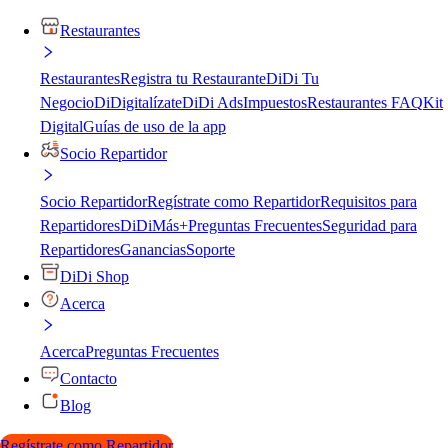
Restaurantes
Restaurantes
Registra tu Restaurante
DiDi Tu
Negocio
DiDigitalízate
DiDi Ads
Impuestos
Restaurantes FAQ
Kit
Digital
Guías de uso de la app
Socio Repartidor
Socio Repartidor
Regístrate como Repartidor
Requisitos para
Repartidores
DiDiMás+
Preguntas Frecuentes
Seguridad para
Repartidores
Ganancias
Soporte
DiDi Shop
Acerca
Acerca
Preguntas Frecuentes
Contacto
Blog
Regístrate como Repartidor