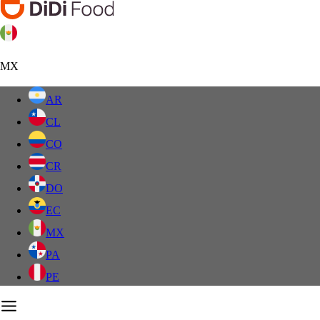
MX
AR
CL
CO
CR
DO
EC
MX
PA
PE