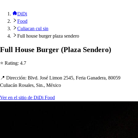
DiDi
Food
Culiacan cul sin
Full house burger plaza sendero
Full Hou
s
e Burger
(
Plaza Sendero
)
⭐ Ra
t
ing
:
4.7
📍 Dirección
:
Blvd. Jo
s
é Limon 2545, Feria Ganadera, 80059
Culiacán Ro
s
ale
s
, Sin., México
Ver en el sitio de DiDi Food