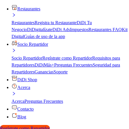
Restaurantes
Restaurantes
Registra tu Restaurante
DiDi Tu
Negocio
DiDigitalízate
DiDi Ads
Impuestos
Restaurantes FAQ
Kit
Digital
Guías de uso de la app
Socio Repartidor
Socio Repartidor
Regístrate como Repartidor
Requisitos para
Repartidores
DiDiMás+
Preguntas Frecuentes
Seguridad para
Repartidores
Ganancias
Soporte
DiDi Shop
Acerca
Acerca
Preguntas Frecuentes
Contacto
Blog
Regístrate como Repartidor