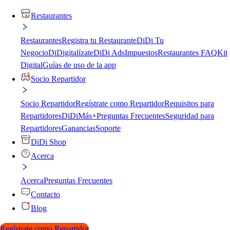
Restaurantes
Restaurantes
Registra tu Restaurante
DiDi Tu
Negocio
DiDigitalízate
DiDi Ads
Impuestos
Restaurantes FAQ
Kit
Digital
Guías de uso de la app
Socio Repartidor
Socio Repartidor
Regístrate como Repartidor
Requisitos para
Repartidores
DiDiMás+
Preguntas Frecuentes
Seguridad para
Repartidores
Ganancias
Soporte
DiDi Shop
Acerca
Acerca
Preguntas Frecuentes
Contacto
Blog
Regístrate como Repartidor