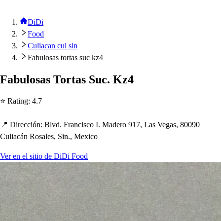
DiDi
Food
Culiacan cul sin
Fabulosas tortas suc kz4
Fabulo
s
a
s
Tor
t
a
s
Suc. Kz4
⭐ Ra
t
ing
:
4.7
📍 Dirección
:
Blvd. Franci
s
co I. Madero 917, La
s
Vega
s
, 80090
Culiacán Ro
s
ale
s
, Sin., Mexico
Ver en el sitio de DiDi Food