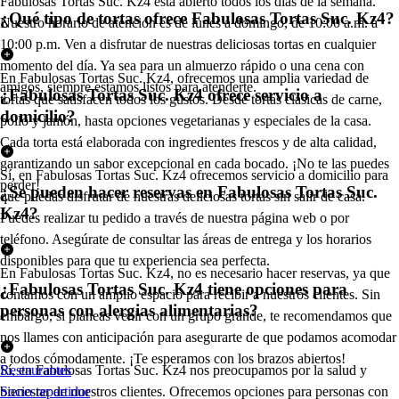
Fabulosas Tortas Suc. Kz4 está abierto todos los días de la semana.
¿Qué tipo de tortas ofrece Fabulosas Tortas Suc. Kz4?
Nuestro horario de atención es de lunes a domingo, de 10:00 a.m. a
10:00 p.m. Ven a disfrutar de nuestras deliciosas tortas en cualquier
momento del día. Ya sea para un almuerzo rápido o una cena con
En Fabulosas Tortas Suc. Kz4, ofrecemos una amplia variedad de
amigos, siempre estamos listos para atenderte.
¿Fabulosas Tortas Suc. Kz4 ofrece servicio a
tortas que satisfacen todos los gustos. Desde tortas clásicas de carne,
domicilio?
pollo y jamón, hasta opciones vegetarianas y especiales de la casa.
Cada torta está elaborada con ingredientes frescos y de alta calidad,
garantizando un sabor excepcional en cada bocado. ¡No te las puedes
Sí, en Fabulosas Tortas Suc. Kz4 ofrecemos servicio a domicilio para
perder!
¿Se pueden hacer reservas en Fabulosas Tortas Suc.
que puedas disfrutar de nuestras deliciosas tortas sin salir de casa.
Kz4?
Puedes realizar tu pedido a través de nuestra página web o por
teléfono. Asegúrate de consultar las áreas de entrega y los horarios
disponibles para que tu experiencia sea perfecta.
En Fabulosas Tortas Suc. Kz4, no es necesario hacer reservas, ya que
¿Fabulosas Tortas Suc. Kz4 tiene opciones para
contamos con un amplio espacio para recibir a nuestros clientes. Sin
personas con alergias alimentarias?
embargo, si planeas venir con un grupo grande, te recomendamos que
nos llames con anticipación para asegurarte de que podamos acomodar
a todos cómodamente. ¡Te esperamos con los brazos abiertos!
Sí, en Fabulosas Tortas Suc. Kz4 nos preocupamos por la salud y
Restaurantes
bienestar de nuestros clientes. Ofrecemos opciones para personas con
Socio repartidor