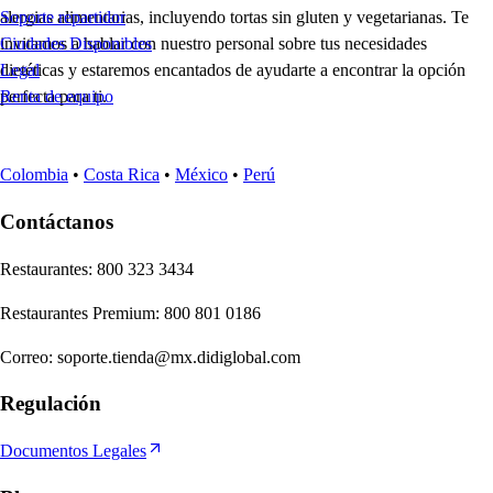
alergias alimentarias, incluyendo tortas sin gluten y vegetarianas. Te
Soporte repartidor
invitamos a hablar con nuestro personal sobre tus necesidades
Ciudades Disponibles
dietéticas y estaremos encantados de ayudarte a encontrar la opción
Legal
perfecta para ti.
Renta de equipo
Colombia
•
Costa Rica
•
México
•
Perú
Contáctanos
Re
s
t
auran
t
e
s
:
800 323 3434
Re
s
t
auran
t
e
s
Premium
:
800 801 0186
Correo
:
soporte.tienda@mx.didiglobal.com
Regulación
Documentos Legales