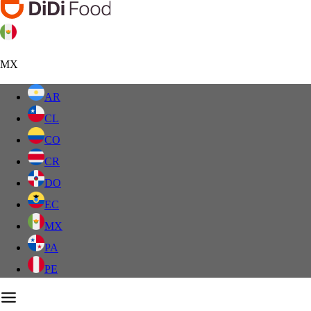
MX
AR
CL
CO
CR
DO
EC
MX
PA
PE