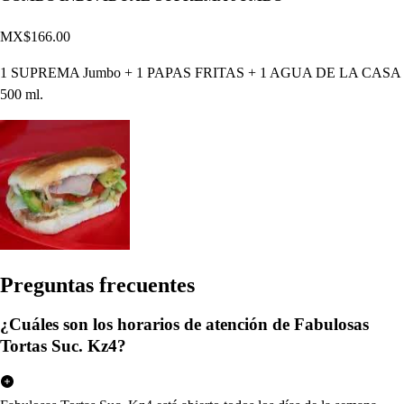
MX$166.00
1 SUPREMA Jumbo + 1 PAPAS FRITAS + 1 AGUA DE LA CASA
500 ml.
Pregun
t
a
s
frecuen
t
e
s
¿Cuáles son los horarios de atención de Fabulosas
Tortas Suc. Kz4?