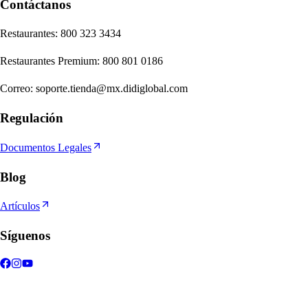
Contáctanos
Re
s
t
auran
t
e
s
:
800 323 3434
Re
s
t
auran
t
e
s
Premium
:
800 801 0186
Correo
:
soporte.tienda@mx.didiglobal.com
Regulación
Documentos Legales
Blog
Artículos
Síguenos