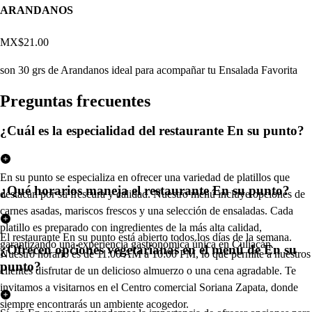
ARANDANOS
MX$21.00
son 30 grs de Arandanos ideal para acompañar tu Ensalada Favorita
Pregun
t
a
s
frecuen
t
e
s
¿Cuál es la especialidad del restaurante En su punto?
En su punto se especializa en ofrecer una variedad de platillos que
¿Qué horarios maneja el restaurante En su punto?
destacan por su frescura y calidad. Nuestro menú incluye opciones de
carnes asadas, mariscos frescos y una selección de ensaladas. Cada
platillo es preparado con ingredientes de la más alta calidad,
El restaurante En su punto está abierto todos los días de la semana.
garantizando una experiencia gastronómica única en Culiacán.
¿Ofrecen opciones vegetarianas en el menú de En su
Nuestro horario es de 11:00 AM a 10:00 PM, lo que permite a nuestros
punto?
clientes disfrutar de un delicioso almuerzo o una cena agradable. Te
invitamos a visitarnos en el Centro comercial Soriana Zapata, donde
siempre encontrarás un ambiente acogedor.