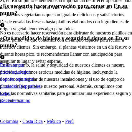
Sí, en En su punto entendemos la importancia de ofrecer opciones para
¿Es necesario hacer reservación para comer en En su
todos los gustos y estilos de vida. Por eso, contamos con una variedad
punto?
de platillos vegetarianos que son igual de deliciosos y satisfactorios.
Desde ensaladas frescas hasta platillos elaborados con ingredientes de
origen vegetal, tenemos algo para todos.
No es necesario hacer reservación para disfrutar de nuestros platillos en
¿Qué medidas de higiene y seguridad siguen en En su
En su punto, ya que contamos con un amplio espacio para recibir a
punto?
nuestros clientes. Sin embargo, si planeas visitarnos en un día festivo o
durante horas pico, te recomendamos llamar con anticipación para
asegurar tu lugar y evitar esperas.
En En su punto, la salud y seguridad de nuestros clientes es nuestra
Restaurantes
prioridad. Seguimos estrictas medidas de higiene, incluyendo la
Socio repartidor
desinfección regular de nuestras instalaciones y el uso de equipo de
Soporte repartidor
protección por parte de nuestro personal. Además, cumplimos con
Ciudades Disponibles
todas las normativas sanitarias para garantizar una experiencia segura y
Legal
placentera.
Renta de equipo
Colombia
•
Costa Rica
•
México
•
Perú