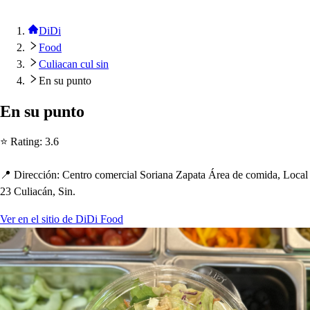
DiDi
Food
Culiacan cul sin
En su punto
En
s
u
p
un
t
o
⭐ Ra
t
ing
:
3.6
📍 Dirección
:
Cen
t
ro comercial Soriana Za
p
a
t
a Área de comida, Local
23 Culiacán, Sin.
Ver en el sitio de DiDi Food