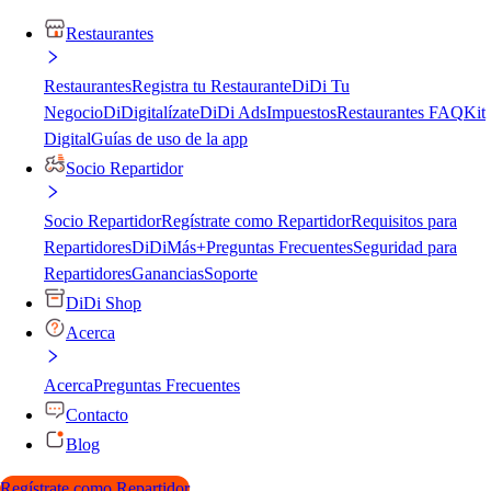
Restaurantes
Restaurantes
Registra tu Restaurante
DiDi Tu
Negocio
DiDigitalízate
DiDi Ads
Impuestos
Restaurantes FAQ
Kit
Digital
Guías de uso de la app
Socio Repartidor
Socio Repartidor
Regístrate como Repartidor
Requisitos para
Repartidores
DiDiMás+
Preguntas Frecuentes
Seguridad para
Repartidores
Ganancias
Soporte
DiDi Shop
Acerca
Acerca
Preguntas Frecuentes
Contacto
Blog
Regístrate como Repartidor