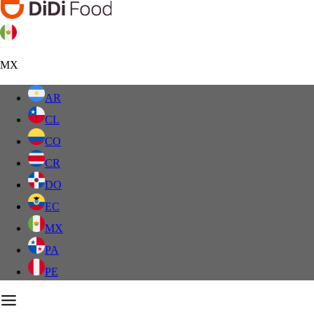
MX
AR
CL
CO
CR
DO
EC
MX
PA
PE