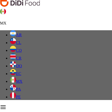
MX
AR
CL
CO
CR
DO
EC
MX
PA
PE