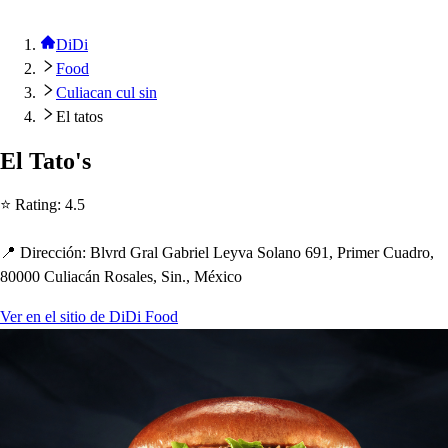
DiDi
Food
Culiacan cul sin
El tatos
El Ta
t
o'
s
⭐ Ra
t
ing
:
4.5
📍 Dirección
:
Blvrd Gral Gabriel Leyva Solano 691, Primer Cuadro,
80000 Culiacán Ro
s
ale
s
, Sin., México
Ver en el sitio de DiDi Food