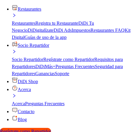
Restaurantes
Restaurantes
Registra tu Restaurante
DiDi Tu
Negocio
DiDigitalízate
DiDi Ads
Impuestos
Restaurantes FAQ
Kit
Digital
Guías de uso de la app
Socio Repartidor
Socio Repartidor
Regístrate como Repartidor
Requisitos para
Repartidores
DiDiMás+
Preguntas Frecuentes
Seguridad para
Repartidores
Ganancias
Soporte
DiDi Shop
Acerca
Acerca
Preguntas Frecuentes
Contacto
Blog
Regístrate como Repartidor