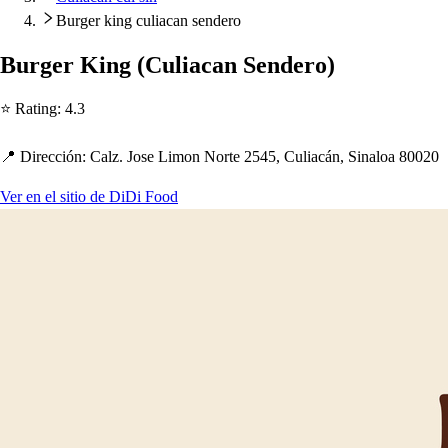
Burger king culiacan sendero
Burger King
(
Culiacan Sendero
)
⭐ Ra
t
ing
:
4.3
📍 Dirección
:
Calz. Jo
s
e Limon Nor
t
e 2545, Culiacán, Sinaloa 80020
Ver en el sitio de DiDi Food