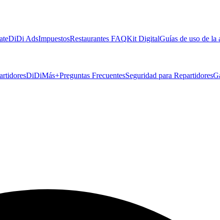
ate
DiDi Ads
Impuestos
Restaurantes FAQ
Kit Digital
Guías de uso de la
artidores
DiDiMás+
Preguntas Frecuentes
Seguridad para Repartidores
G