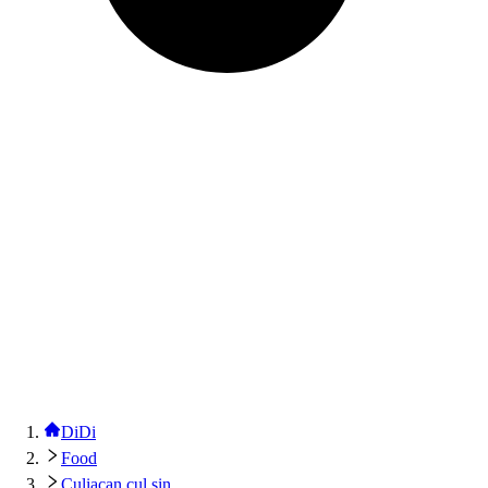
DiDi
Food
Culiacan cul sin