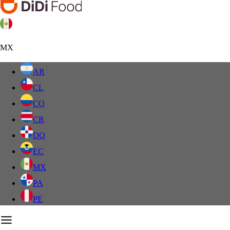
MX
AR
CL
CO
CR
DO
EC
MX
PA
PE