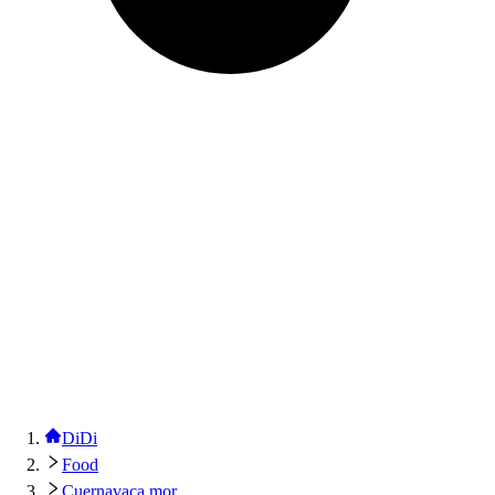
DiDi
Food
Cuernavaca mor