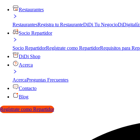
Restaurantes
Restaurantes
Registra tu Restaurante
DiDi Tu Negocio
DiDigitalíz
Socio Repartidor
Socio Repartidor
Regístrate como Repartidor
Requisitos para Rep
DiDi Shop
Acerca
Acerca
Preguntas Frecuentes
Contacto
Blog
Regístrate como Repartidor