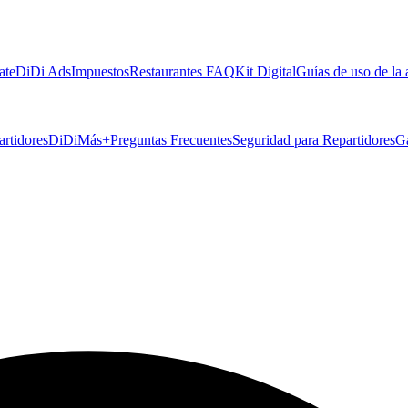
ate
DiDi Ads
Impuestos
Restaurantes FAQ
Kit Digital
Guías de uso de la
artidores
DiDiMás+
Preguntas Frecuentes
Seguridad para Repartidores
G