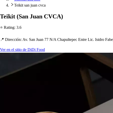
Teikit san juan cvca
Teiki
t
(
San Juan CVCA
)
⭐ Ra
t
ing
:
3.6
📍 Dirección
:
Av. San Juan 77 N
/
A C
h
a
p
ul
t
e
p
ec En
t
re Lic. I
s
idro Fabe
Ver en el sitio de DiDi Food