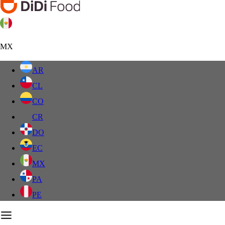
MX
AR
CL
CO
CR
DO
EC
MX
PA
PE