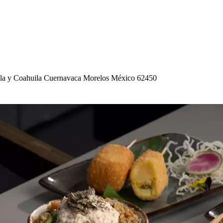
la y Coa
h
uila Cuernavaca Morelo
s
México 62450